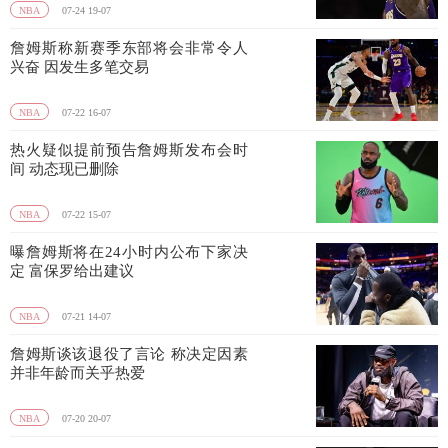
NBA
07-24 19-07
詹姆斯称新赛季东部将会非常令人
兴奋 因发生多笔交易
NBA
07-22 16-07
热火疑似提前预告詹姆斯发布会时
间 动态现已删除
NBA
07-22 15-07
曝詹姆斯将在24小时内公布下家决
定 富保罗给出建议
NBA
07-21 14-07
詹姆斯谈该退役了言论 称决定因素
并非年龄而关乎热爱
NBA
07-20 20-07