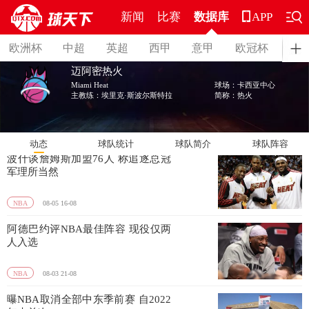
新闻
比赛
数据库
APP
热火
欧洲杯
中超
英超
西甲
意甲
欧冠杯
德
迈阿密热火
Miami Heat
球场：卡西亚中心
主教练：埃里克·斯波尔斯特拉
简称：热火
动态
球队统计
球队简介
球队阵容
波什谈詹姆斯加盟76人 称追逐总冠
军理所当然
NBA
08-05 16-08
阿德巴约评NBA最佳阵容 现役仅两
人入选
NBA
08-03 21-08
曝NBA取消全部中东季前赛 自2022