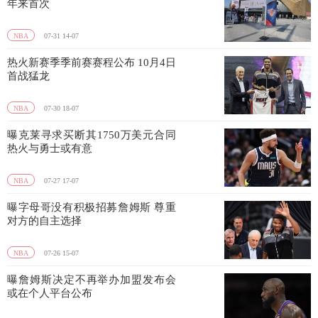
年来首次
NBA
07-31 14-07
热火新赛季季前赛赛程公布 10月4日
首战猛龙
NBA
07-30 18-07
曝克莱寻求买断其1750万美元合同
热火与勇士或有意
NBA
07-27 17-07
曝字母哥没有积极招募詹姆斯 尊重
对方的自主选择
NBA
07-26 15-07
曝詹姆斯决定不再举办加盟发布会
或在个人平台公布