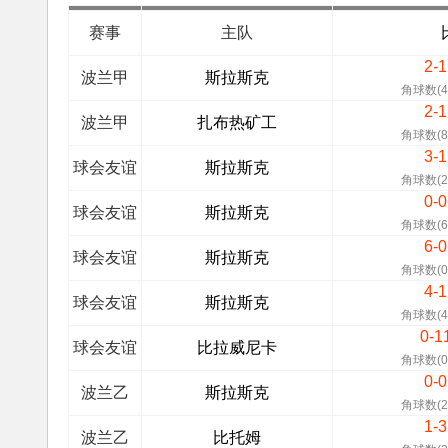
赛事
主队
2-1
波兰甲
斯拉斯克
角球数(4)
2-1
波兰甲
扎布热矿工
角球数(8)
3-1
球会友谊
斯拉斯克
角球数(2)
0-0
球会友谊
斯拉斯克
角球数(6)
6-0
球会友谊
斯拉斯克
角球数(0)
4-1
球会友谊
斯拉斯克
角球数(4)
0-1
球会友谊
比拉威尼卡
角球数(0)
0-0
波兰乙
斯拉斯克
角球数(2)
1-3
波兰乙
比托姆