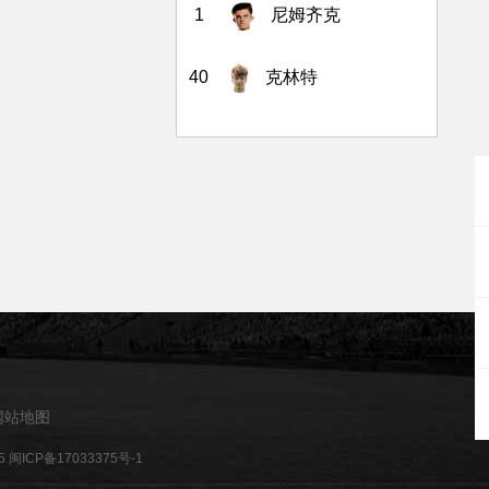
1
尼姆齐克
40
克林特
网站地图
5
闽ICP备17033375号-1