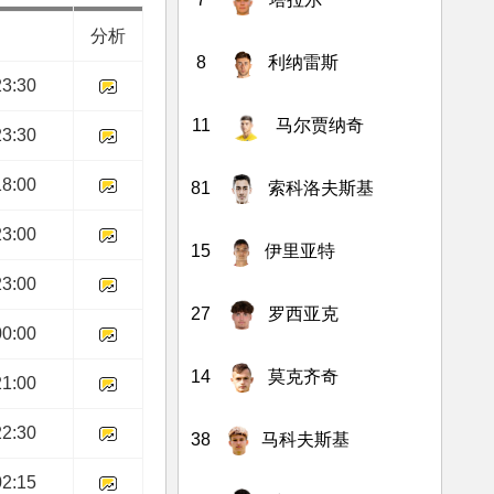
分析
8
利纳雷斯
23:30
11
马尔贾纳奇
23:30
18:00
81
索科洛夫斯基
23:00
15
伊里亚特
23:00
27
罗西亚克
00:00
14
莫克齐奇
21:00
22:30
38
马科夫斯基
02:15