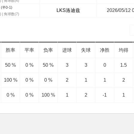
 | 角球数(4)
(半0-1)
LKS洛迪兹
2026/05/12 
 | 角球数(7)
胜率
平率
负率
进球
失球
净胜
均得
50 %
0 %
50 %
3
3
0
1.5
100 %
0 %
0 %
2
1
1
2
0 %
0 %
100 %
1
2
-1
1