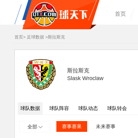
首页
首页
>
足球数据
>
斯拉斯克
斯拉斯克
Slask Wroclaw
球队数据
球队阵容
球队动态
球队转会
赛事赛果
未来赛事
全部