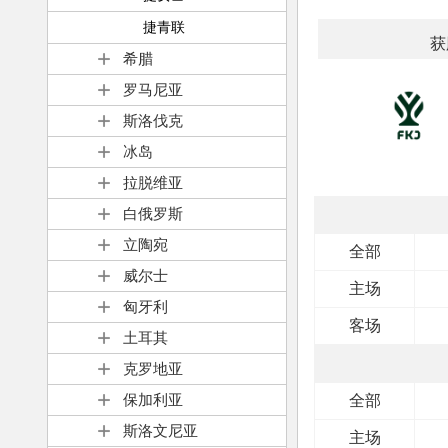
捷青联
获
希腊
罗马尼亚
斯洛伐克
冰岛
拉脱维亚
白俄罗斯
立陶宛
全部
威尔士
主场
匈牙利
客场
土耳其
克罗地亚
保加利亚
全部
斯洛文尼亚
主场