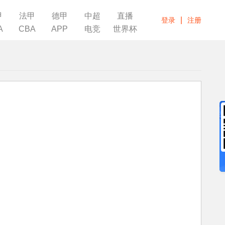
甲
法甲
德甲
中超
直播
|
登录
注册
A
CBA
APP
电竞
世界杯