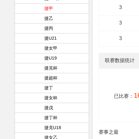
3
捷甲
捷乙
3
捷丙
捷U21
3
捷女甲
捷U19
联赛数据统计
捷克杯
捷超杯
捷丁
1
已比赛：
捷女杯
捷戊
捷丁杯
捷克U18
赛事之最
捷女乙