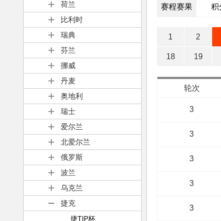
荷兰
赛程赛果
积
比利时
瑞典
1
2
芬兰
18
19
挪威
丹麦
轮次
奥地利
3
瑞士
爱尔兰
3
北爱尔兰
俄罗斯
3
波兰
3
乌克兰
捷克
3
捷TIP杯