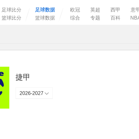
足球比分
足球数据
欧冠
英超
西甲
意
篮球比分
篮球数据
综合
专题
百科
NB
捷甲
2026-2027