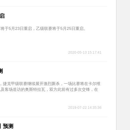
启
赛将于5月23日重启，乙级联赛将于5月25日重启。
2020-05-13 15:17:41
测
:00，捷克甲级联赛继续展开激烈厮杀，一场比赛将在卡尔维
以及客场造访的奥斯特拉瓦，双方此前有过多次交锋，在
2019-07-22 14:35:36
丨预测