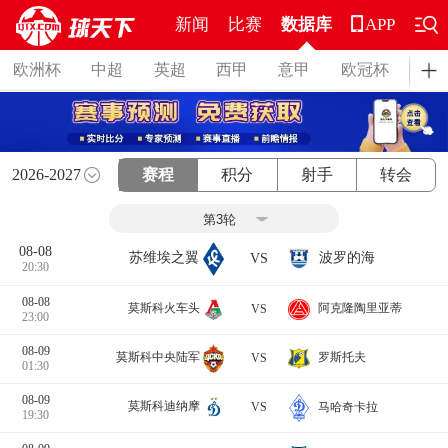
新闻
比赛
数据库
APP
欧洲杯
中超
英超
西甲
意甲
欧冠杯
德
2026-2027
赛程
积分
射手
转会
08-08
波罗的海
苏维埃之翼
VS
20:30
08-08
莫斯科火车头
阿克隆陶里亚蒂
VS
23:00
08-09
莫斯科中央陆军
罗斯托夫
VS
01:30
08-09
莫斯科迪纳摩
马哈奇卡拉
VS
19:30