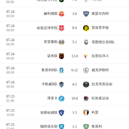
00:00
07-24
赫利俄斯
索瑟尔内特
3-0
00:00
07-24
雷体育学校
哈留足球学院
8-0
00:00
07-24
库雷撒勒
塔图维尔克B队
5-1
00:00
07-24
诺米联
拉普拉JKA
12-0
00:00
07-24
鲁莫利B队
威克伊勒特
0-12
00:00
07-24
卡勒威B队
拉克韦雷自由
4-2
00:00
07-25
潭美卡
狂热者运动
19-0
01:00
07-25
科瑟
埃斯哈姆联
1-5
19:00
07-25
咖啡俱乐部
鲁莫利
1-1
22:00