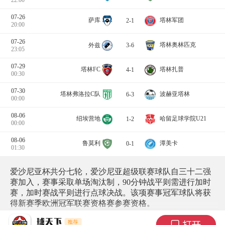
07-26
萨库
塔林军团
2-1
20:00
07-26
塔林奥林匹克
外兹
3-6
23:05
07-29
塔林FC
塔林扎普
4-1
00:30
07-30
塔林弗洛拉C队
波赫亚塔林
6-3
00:00
08-06
绍埃营地
哈留足球学院U21
1-2
00:00
08-06
鲁莫利
潭美卡
0-1
01:30
爱沙尼亚杯共分七轮，爱沙尼亚超级联赛球队自三十二强
赛加入，赛事采取单场淘汰制，90分钟战平则需进行加时
赛，加时赛战平则进行点球决战。该项赛事冠军球队将获
得新赛季欧洲冠军联赛资格赛参赛资格。