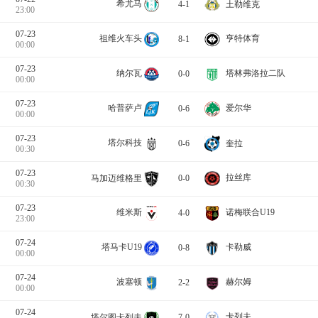
希尤马
4-1
土勒维克
23:00
07-23
祖维火车头
亨特体育
8-1
00:00
07-23
纳尔瓦
塔林弗洛拉二队
0-0
00:00
07-23
哈普萨卢
爱尔华
0-6
00:00
07-23
塔尔科技
奎拉
0-6
00:30
07-23
拉丝库
马加迈维格里
0-0
00:30
07-23
维米斯
诺梅联合U19
4-0
23:00
07-24
塔马卡U19
卡勒威
0-8
00:00
07-24
波塞顿
赫尔姆
2-2
00:00
07-24
卡列夫
塔尔图卡列夫
7-0