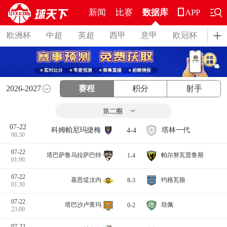
新闻
比赛
数据库
APP
欧洲杯
中超
英超
西甲
意甲
欧冠杯
德
2026-2027
赛程
积分
射手
07-22
科姆帕尼玛捷梅
塔林一代
4-4
00:30
07-22
塔巴萨鲁乌拉萨巴特
帕尔努瓦普鲁斯
1-4
01:00
07-22
基思堤汰内
约格瓦狼
8-3
01:30
07-22
塔巴沙卢查玛
坦佩
0-2
23:00
07-22