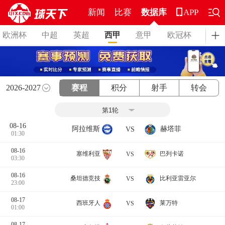
新闻
比赛
数据库
APP
欧洲杯
中超
英超
西甲
意甲
欧冠杯
德甲
2026-2027
赛程
积分
射手
转会
08-16
阿拉维斯
赫塔菲
VS
01:30
08-16
塞维利亚
巴列卡诺
VS
03:30
08-16
桑坦德竞技
比利亚雷亚尔
VS
23:00
08-17
西班牙人
莱万特
VS
01:00
08-17