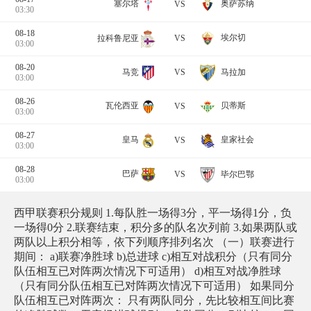
奥萨苏纳
塞尔塔
VS
03:30
08-18
埃尔切
拉科鲁尼亚
VS
03:00
08-20
马竞
马拉加
VS
03:00
08-26
瓦伦西亚
贝蒂斯
VS
03:00
08-27
皇马
皇家社会
VS
03:00
08-28
巴萨
毕尔巴鄂
VS
03:00
西甲联赛积分规则 1.每队胜一场得3分，平一场得1分，负
一场得0分 2.联赛结束，积分多的队名次列前 3.如果两队或
两队以上积分相等，依下列顺序排列名次 （一）联赛进行
期间： a)联赛净胜球 b)总进球 c)相互对战积分（只有同分
队伍相互已对阵两次情况下可适用） d)相互对战净胜球
（只有同分队伍相互已对阵两次情况下可适用） 如果同分
队伍相互已对阵两次： 只有两队同分，先比较相互间比赛