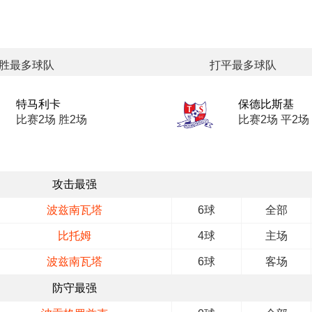
胜最多球队
打平最多球队
特马利卡
保德比斯基
比赛2场 胜2场
比赛2场 平2场
攻击最强
波兹南瓦塔
6球
全部
比托姆
4球
主场
波兹南瓦塔
6球
客场
防守最强