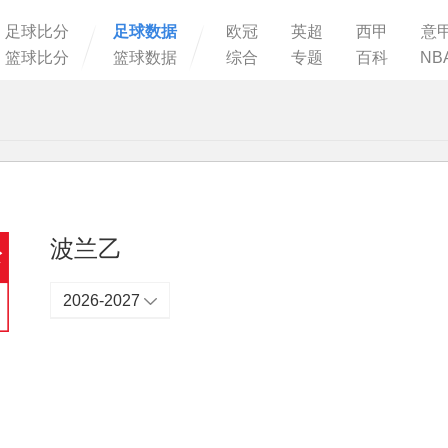
足球比分
足球数据
欧冠
英超
西甲
意
篮球比分
篮球数据
综合
专题
百科
NB
波兰乙
2026-2027