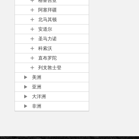
格鲁吉亚
阿塞拜疆
北马其顿
安道尔
圣马力诺
科索沃
直布罗陀
列支敦士登
美洲
亚洲
大洋洲
非洲