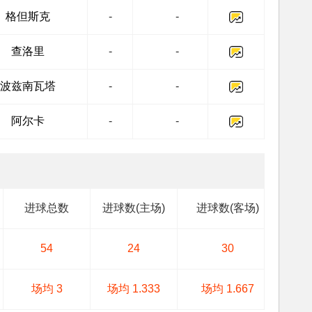
格但斯克
-
-
查洛里
-
-
波兹南瓦塔
-
-
阿尔卡
-
-
进球总数
进球数(主场)
进球数(客场)
54
24
30
场均 3
场均 1.333
场均 1.667