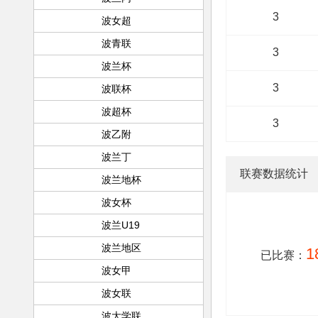
3
波女超
波青联
3
波兰杯
3
波联杯
波超杯
3
波乙附
波兰丁
联赛数据统计
波兰地杯
波女杯
波兰U19
波兰地区
1
已比赛：
波女甲
波女联
波大学联