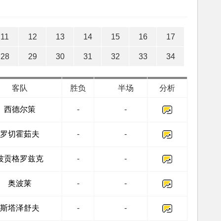
11
12
13
14
15
16
17
28
29
30
31
32
33
34
客队
胜负
半场
分析
西德尔策
-
-
罗切霍茹夫
-
-
波贡格罗兹克
-
-
奥波莱
-
-
斯塔泽舒夫
-
-