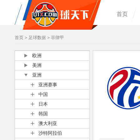
首页
首页
>
足球数据
>
菲律甲
欧洲
美洲
亚洲
亚洲赛事
中国
日本
韩国
澳大利亚
沙特阿拉伯