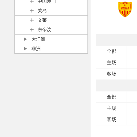
中国澳门
关岛
文莱
东帝汶
大洋洲
非洲
全部
主场
客场
全部
主场
客场