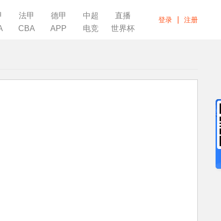
甲
法甲
德甲
中超
直播
|
登录
注册
A
CBA
APP
电竞
世界杯