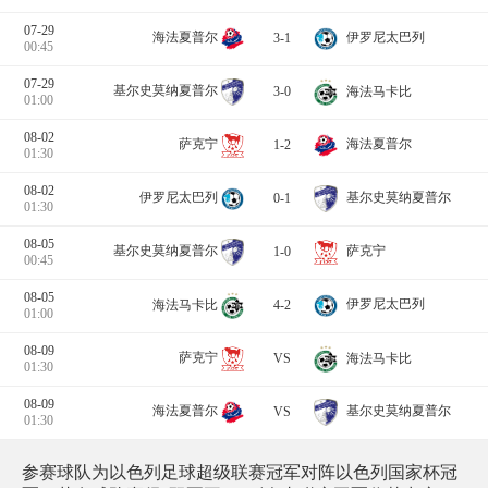
07-29
海法夏普尔
伊罗尼太巴列
3-1
00:45
07-29
基尔史莫纳夏普尔
海法马卡比
3-0
01:00
08-02
海法夏普尔
萨克宁
1-2
01:30
08-02
基尔史莫纳夏普尔
伊罗尼太巴列
0-1
01:30
08-05
萨克宁
基尔史莫纳夏普尔
1-0
00:45
08-05
伊罗尼太巴列
海法马卡比
4-2
01:00
08-09
萨克宁
海法马卡比
VS
01:30
08-09
海法夏普尔
基尔史莫纳夏普尔
VS
01:30
参赛球队为以色列足球超级联赛冠军对阵以色列国家杯冠