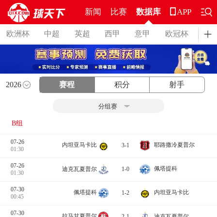
新闻
比赛
数据库
APP
欧洲杯
中超
英超
西甲
意甲
欧冠杯
德
2026
赛程
积分
射手
B组
07-26
内坦亚马卡比
耶路撒冷夏普尔
3-1
01:30
07-26
佩塔提科
迪克瓦夏普尔
1-0
01:30
07-30
佩塔提科
内坦亚马卡比
1-2
00:45
07-30
拉马甘夏普尔
迪克瓦夏普尔
2-1