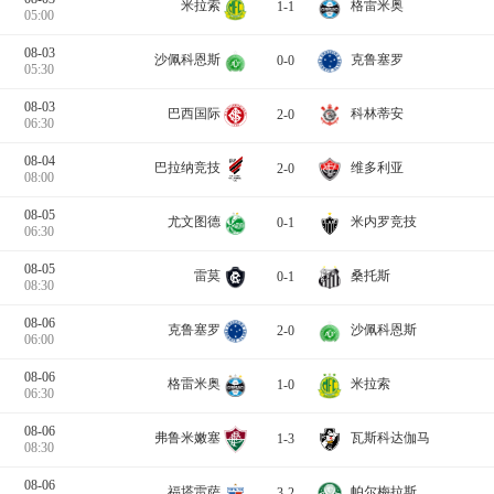
米拉索
格雷米奥
1-1
05:00
08-03
沙佩科恩斯
克鲁塞罗
0-0
05:30
08-03
巴西国际
科林蒂安
2-0
06:30
08-04
巴拉纳竞技
维多利亚
2-0
08:00
08-05
尤文图德
米内罗竞技
0-1
06:30
08-05
雷莫
桑托斯
0-1
08:30
08-06
克鲁塞罗
沙佩科恩斯
2-0
06:00
08-06
米拉索
格雷米奥
1-0
06:30
08-06
弗鲁米嫩塞
瓦斯科达伽马
1-3
08:30
08-06
福塔雷萨
帕尔梅拉斯
3-2