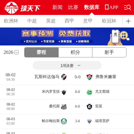
新闻
比赛
数据库
APP
欧洲杯
中超
英超
西甲
意甲
欧冠杯
德
2026
赛程
积分
射手
08-02
弗鲁米嫩塞
瓦斯科达伽马
0-0
04:30
08-02
米内罗竞技
尤文图德
0-0
06:30
08-02
桑托斯
雷莫
0-0
08:00
08-03
帕尔梅拉斯
福塔雷萨
3-0
03:00
08-03