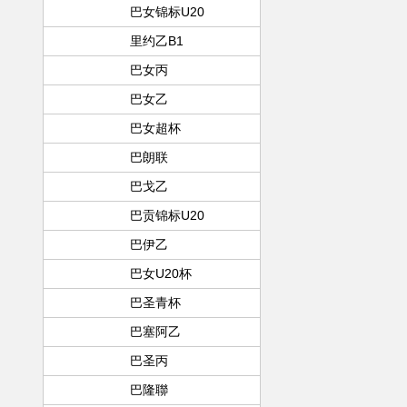
巴女锦标U20
里约乙B1
巴女丙
巴女乙
巴女超杯
巴朗联
巴戈乙
巴贡锦标U20
巴伊乙
巴女U20杯
巴圣青杯
巴塞阿乙
巴圣丙
巴隆聯