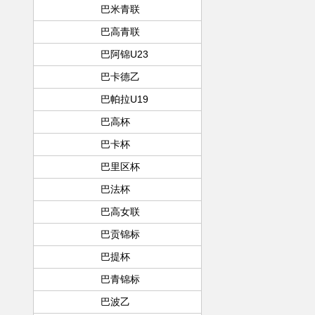
巴米青联
巴高青联
巴阿锦U23
巴卡德乙
巴帕拉U19
巴高杯
巴卡杯
巴里区杯
巴法杯
巴高女联
巴贡锦标
巴提杯
巴青锦标
巴波乙