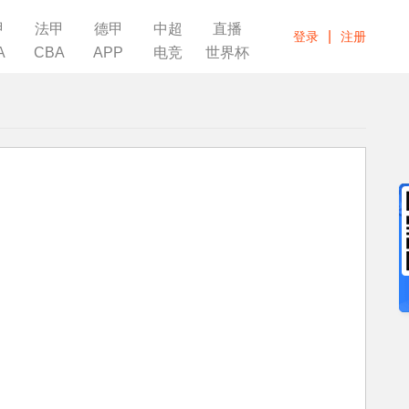
甲
法甲
德甲
中超
直播
|
登录
注册
A
CBA
APP
电竞
世界杯