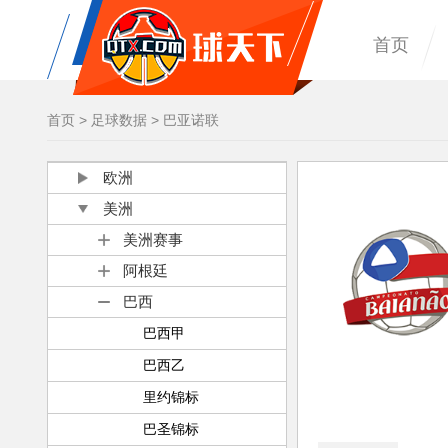
首页
首页
>
足球数据
>
巴亚诺联
欧洲
美洲
美洲赛事
阿根廷
巴西
巴西甲
巴西乙
里约锦标
巴圣锦标