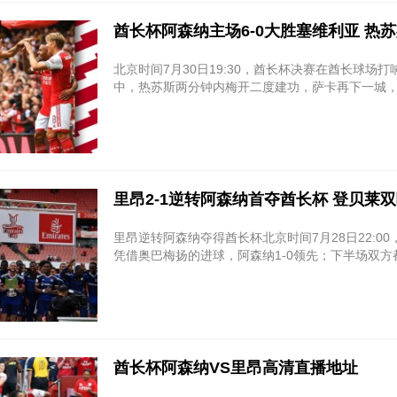
酋长杯阿森纳主场6-0大胜塞维利亚 热
北京时间7月30日19:30，酋长杯决赛在酋长球
中，热苏斯两分钟内梅开二度建功，萨卡再下一城，
里昂2-1逆转阿森纳首夺酋长杯 登贝莱
里昂逆转阿森纳夺得酋长杯北京时间7月28日22:
凭借奥巴梅扬的进球，阿森纳1-0领先；下半场双
酋长杯阿森纳VS里昂高清直播地址