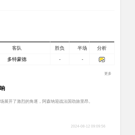
客队
胜负
半场
分析
多特蒙德
-
-
更多
双响
长球场展开了激烈的角逐，阿森纳迎战法国劲旅里昂。
2024-08-12 09:09:56