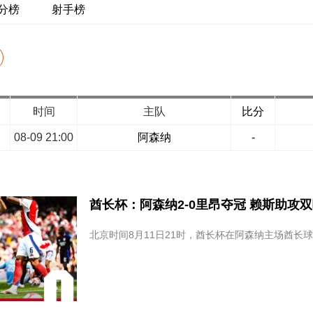
分榜
射手榜
时间
主队
比分
08-09 21:00
阿森纳
-
酋长杯：阿森纳2-0里昂夺冠 赖斯助攻
北京时间8月11日21时，酋长杯在阿森纳主场酋