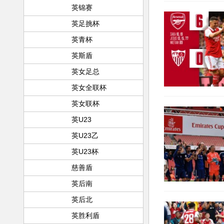
英锦赛
英足挑杯
英青杯
英斯盾
英女足总
英女全联杯
英女联杯
英U23
英U23乙
英U23杯
慈善盾
英后南
英后北
英胜利盾