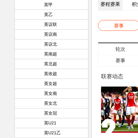
赛程赛果
积
英甲
英乙
英议联
赛事
英议南
英议北
轮次
英南超
赛事
英北超
英依超
联赛动态
英女超
英女南
英女北
英女冠
英U21
英U21乙