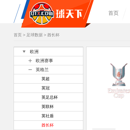
首页
首页
>
足球数据
>
酋长杯
欧洲
欧洲赛事
英格兰
英超
英冠
英足总杯
英联杯
英社盾
酋长杯