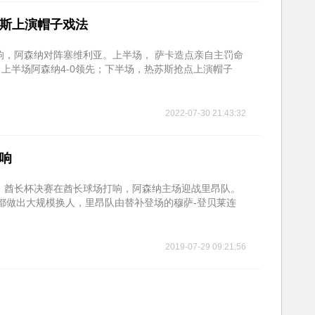
苏斯上演帽子戏法
场打响，阿森纳对阵塞维利亚。上半场， 萨卡造点亲自主罚命
上半场阿森纳4-0领先；下半场，热苏斯抢点上演帽子
2022-07-30 21:43:32
双响
00，酋长杯决赛在酋长球场打响，阿森纳主场迎战里昂队。
方都做出大规模换人，里昂队由替补登场的穆萨-登贝莱连
2019-07-29 09:21:56