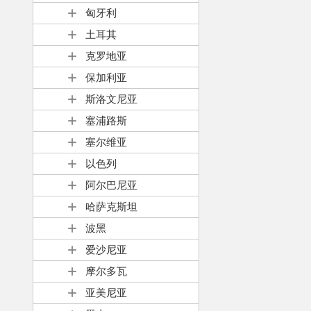
匈牙利
土耳其
克罗地亚
保加利亚
斯洛文尼亚
塞浦路斯
塞尔维亚
以色列
阿尔巴尼亚
哈萨克斯坦
波黑
爱沙尼亚
摩尔多瓦
亚美尼亚