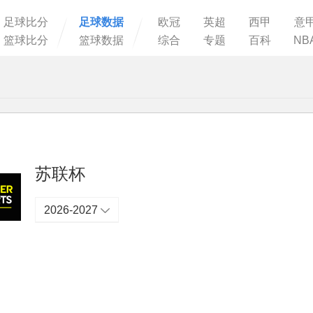
足球比分
足球数据
欧冠
英超
西甲
意
篮球比分
篮球数据
综合
专题
百科
NB
苏联杯
2026-2027