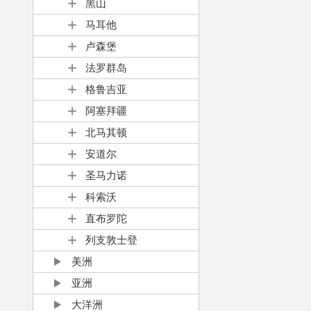
黑山
马耳他
卢森堡
法罗群岛
格鲁吉亚
阿塞拜疆
北马其顿
安道尔
圣马力诺
科索沃
直布罗陀
列支敦士登
美洲
亚洲
大洋洲