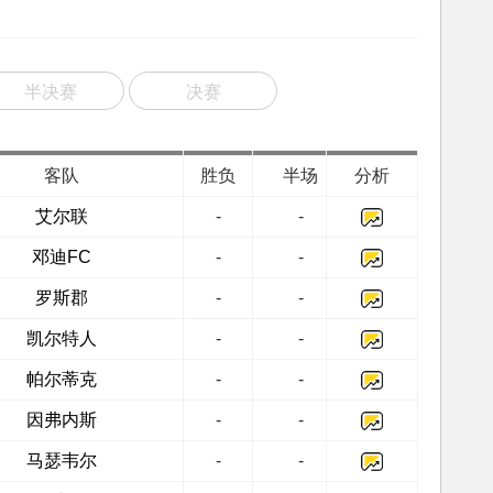
半决赛
决赛
客队
胜负
半场
分析
艾尔联
-
-
邓迪FC
-
-
罗斯郡
-
-
凯尔特人
-
-
帕尔蒂克
-
-
因弗内斯
-
-
马瑟韦尔
-
-