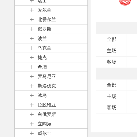
瑞士
爱尔兰
北爱尔兰
俄罗斯
波兰
全部
乌克兰
主场
捷克
客场
希腊
罗马尼亚
全部
斯洛伐克
冰岛
主场
拉脱维亚
客场
白俄罗斯
立陶宛
威尔士