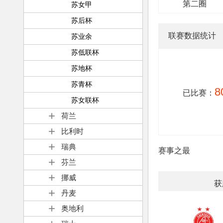
第二圈
苏女甲
苏后杯
联赛数据统计
苏业余
苏低联杯
苏地杯
苏青杯
8
已比赛：
苏女联杯
荷兰
比利时
瑞典
赛事之最
芬兰
挪威
获
丹麦
奥地利