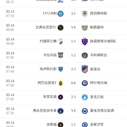
08:15
05-13
LVU冲刺
西切斯特联
3-1
07:10
05-14
北弗吉尼亚FC
帕图森特
VS
00:00
05-14
路易斯维尔城B队
代顿荷兰狮
1-5
06:00
05-14
卡拉马祖
马科姆联合
1-2
07:00
05-14
海岸联幻影
新英伦
2-3
07:00
05-14
阿巴拉契亚F
阿什维尔城
0-0
07:00
05-14
布雷瓦德
莱克兰联
2-3
07:00
05-14
弗吉尼亚掠夺者
夏洛茨维尔蓝调
VS
07:30
05-14
休斯顿
皇家空军
1-1
08:00