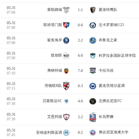
05-31
塞勒姆城
夏洛特鹰队
1-1
07:00
05-31
北卡罗莱纳U23
联班塔门斯
0-0
07:00
05-31
鲨鱼海岸
布鲁克之家
2-2
07:00
05-31
犹他联
科罗拉多国际足球学院
6-0
07:00
05-31
弗林特城
卡拉马祖
7-0
07:10
05-31
劳顿联B队
夏洛茨维尔蓝调
0-3
07:15
05-31
贝塞斯达SC
北弗吉尼亚FC
4-0
07:30
05-31
艾恩邦德
长岛野狮
2-2
07:30
05-31
弗吉尼亚海滩大学
安纳波利斯蓝调
0-2
07:45