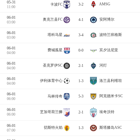
05-31
AMSG
卡波FC
3-2
11:00
06-01
奥克兰县FC
安阿博尔
4-1
03:00
06-01
塔科马星
波特兰班格斯
3-4
03:00
06-01
宾夕法尼亚
费城孤星
0-0
04:00
06-01
圣克罗伊SC
河灯
2-1
04:00
06-01
洛兰县利维坦
伊利体育中心
1-3
04:00
06-01
阿克德米卡SC
马林传奇
5-3
06:00
06-01
埃奇沃特
芝加哥荷兰狮
2-1
06:00
06-01
切斯特火焰
斯塔滕岛ASC
1-3
07:00