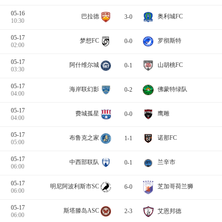
05-16
巴拉德
奥利城FC
3-0
10:30
05-17
罗彻斯特
梦想FC
0-0
02:00
05-17
阿什维尔城
山胡桃FC
0-1
03:30
05-17
海岸联幻影
佛蒙特绿队
0-2
04:00
05-17
费城孤星
鹰雕
0-0
04:00
05-17
诺那FC
布鲁克之家
1-1
05:00
05-17
中西部联队
兰辛市
0-1
06:00
05-17
芝加哥荷兰狮
明尼阿波利斯市SC
6-0
06:00
05-17
斯塔滕岛ASC
艾恩邦德
2-3
06:00