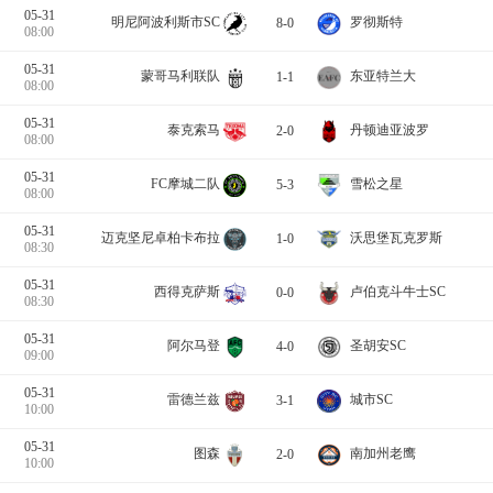
05-31
罗彻斯特
明尼阿波利斯市SC
8-0
08:00
05-31
蒙哥马利联队
东亚特兰大
1-1
08:00
05-31
泰克索马
丹顿迪亚波罗
2-0
08:00
05-31
FC摩城二队
雪松之星
5-3
08:00
05-31
迈克坚尼卓柏卡布拉
沃思堡瓦克罗斯
1-0
08:30
05-31
西得克萨斯
卢伯克斗牛士SC
0-0
08:30
05-31
阿尔马登
圣胡安SC
4-0
09:00
05-31
雷德兰兹
城市SC
3-1
10:00
05-31
图森
南加州老鹰
2-0
10:00