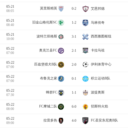
05-21
莫里斯精英
艾恩邦德
0-2
08:05
05-21
旧金山格伦斯SC
马林传奇
1-2
08:40
05-21
波特兰班格斯
西西雅图枢纽
3-1
10:00
05-22
奥克兰县FC
卡拉马祖
2-1
07:00
05-22
匹兹堡猎犬B队
伊利体育中心
2-0
07:00
05-22
布鲁克之家
积士运动B队
0-1
07:00
05-22
蜂群FC
波提奥斯
1-1
07:30
05-22
FC摩城二队
切斯特火焰
6-0
08:00
05-22
FC圣安东尼奥B队
拉雷多热
4-0
09:00