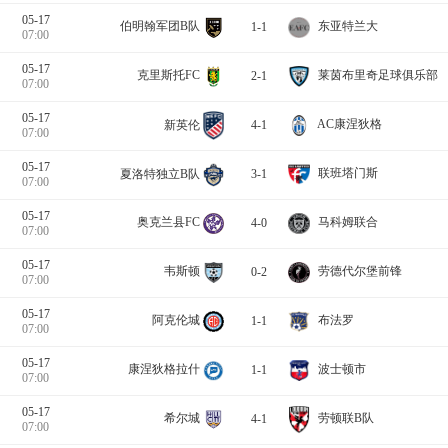
05-17
伯明翰军团B队
东亚特兰大
1-1
07:00
05-17
克里斯托FC
莱茵布里奇足球俱乐部
2-1
07:00
05-17
AC康涅狄格
新英伦
4-1
07:00
05-17
联班塔门斯
夏洛特独立B队
3-1
07:00
05-17
奥克兰县FC
马科姆联合
4-0
07:00
05-17
韦斯顿
劳德代尔堡前锋
0-2
07:00
05-17
阿克伦城
布法罗
1-1
07:00
05-17
康涅狄格拉什
波士顿市
1-1
07:00
05-17
劳顿联B队
希尔城
4-1
07:00