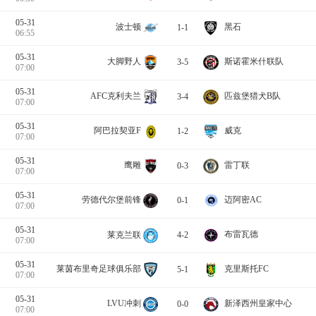
05-31
波士顿
黑石
1-1
06:55
05-31
大脚野人
斯诺霍米什联队
3-5
07:00
05-31
AFC克利夫兰
匹兹堡猎犬B队
3-4
07:00
05-31
阿巴拉契亚F
威克
1-2
07:00
05-31
鹰雕
雷丁联
0-3
07:00
05-31
劳德代尔堡前锋
迈阿密AC
0-1
07:00
05-31
布雷瓦德
莱克兰联
4-2
07:00
05-31
莱茵布里奇足球俱乐部
克里斯托FC
5-1
07:00
05-31
LVU冲刺
新泽西州皇家中心
0-0
07:00