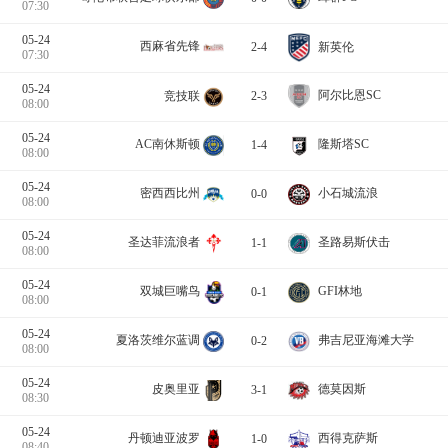
07:30
05-24
西麻省先锋
新英伦
2-4
07:30
05-24
阿尔比恩SC
竞技联
2-3
08:00
05-24
AC南休斯顿
隆斯塔SC
1-4
08:00
05-24
密西西比州
小石城流浪
0-0
08:00
05-24
圣达菲流浪者
圣路易斯伏击
1-1
08:00
05-24
双城巨嘴鸟
GFI林地
0-1
08:00
05-24
夏洛茨维尔蓝调
弗吉尼亚海滩大学
0-2
08:00
05-24
德莫因斯
皮奥里亚
3-1
08:30
05-24
丹顿迪亚波罗
西得克萨斯
1-0
08:40