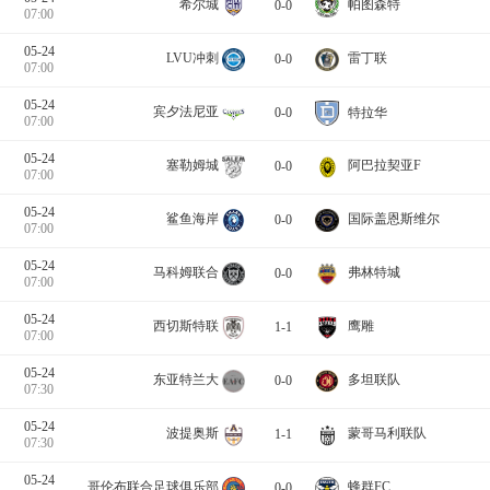
希尔城
帕图森特
0-0
07:00
05-24
LVU冲刺
雷丁联
0-0
07:00
05-24
宾夕法尼亚
特拉华
0-0
07:00
05-24
塞勒姆城
阿巴拉契亚F
0-0
07:00
05-24
鲨鱼海岸
国际盖恩斯维尔
0-0
07:00
05-24
马科姆联合
弗林特城
0-0
07:00
05-24
西切斯特联
鹰雕
1-1
07:00
05-24
东亚特兰大
多坦联队
0-0
07:30
05-24
波提奥斯
蒙哥马利联队
1-1
07:30
05-24
哥伦布联合足球俱乐部
蜂群FC
0-0