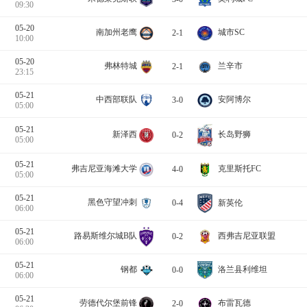
09:30
05-20
南加州老鹰
城市SC
2-1
10:00
05-20
弗林特城
兰辛市
2-1
23:15
05-21
中西部联队
安阿博尔
3-0
05:00
05-21
新泽西
长岛野狮
0-2
05:00
05-21
弗吉尼亚海滩大学
克里斯托FC
4-0
05:00
05-21
黑色守望冲刺
新英伦
0-4
06:00
05-21
路易斯维尔城B队
西弗吉尼亚联盟
0-2
06:00
05-21
洛兰县利维坦
钢都
0-0
06:00
05-21
劳德代尔堡前锋
布雷瓦德
2-0