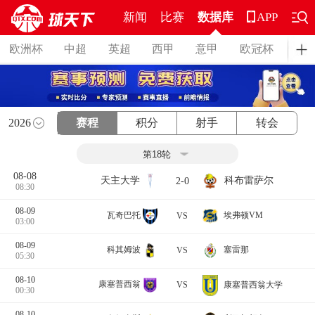
新闻
比赛
数据库
APP
欧洲杯
中超
英超
西甲
意甲
欧冠杯
德
2026
赛程
积分
射手
转会
08-08
天主大学
科布雷萨尔
2-0
08:30
08-09
瓦奇巴托
埃弗顿VM
VS
03:00
08-09
科其姆波
塞雷那
VS
05:30
08-10
康塞普西翁
康塞普西翁大学
VS
00:30
08-10