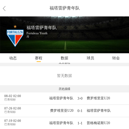
福塔雷萨青年队
福塔雷萨青年队
Fortaleza Youth
/0
动态
赛程
数据
球员
转会
未来赛程
暂无数据
历史战绩
08-02 02:00
3-0
福塔雷萨青年队
费罗维里亚U20
巴青锦标
07-26 02:00
0-1
费罗维里亚U20
福塔雷萨青年队
巴青锦标
07-19 02:00
1-1
福塔雷萨青年队
普格梅诺斯U20
巴青锦标