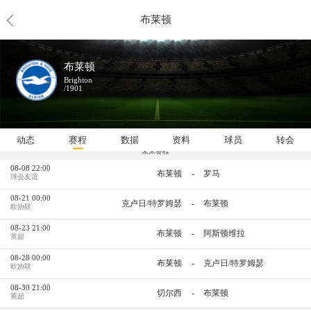
布莱顿
布莱顿
Brighton
/1901
动态
赛程
数据
资料
球员
转会
未来赛程
08-08 22:00
-
布莱顿
罗马
球会友谊
08-21 00:00
-
克卢日/特罗姆瑟
布莱顿
欧协联
08-23 21:00
-
布莱顿
阿斯顿维拉
英超
08-28 00:00
-
布莱顿
克卢日/特罗姆瑟
欧协联
08-30 21:00
-
切尔西
布莱顿
英超