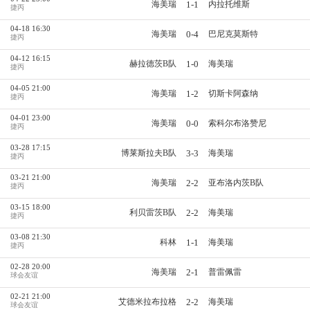
1-1
海美瑞
内拉托维斯
捷丙
04-18 16:30
0-4
海美瑞
巴尼克莫斯特
捷丙
04-12 16:15
1-0
赫拉德茨B队
海美瑞
捷丙
04-05 21:00
1-2
海美瑞
切斯卡阿森纳
捷丙
04-01 23:00
0-0
海美瑞
索科尔布洛赞尼
捷丙
03-28 17:15
3-3
博莱斯拉夫B队
海美瑞
捷丙
03-21 21:00
2-2
海美瑞
亚布洛内茨B队
捷丙
03-15 18:00
2-2
利贝雷茨B队
海美瑞
捷丙
03-08 21:30
1-1
科林
海美瑞
捷丙
02-28 20:00
2-1
海美瑞
普雷佩雷
球会友谊
02-21 21:00
2-2
艾德米拉布拉格
海美瑞
球会友谊