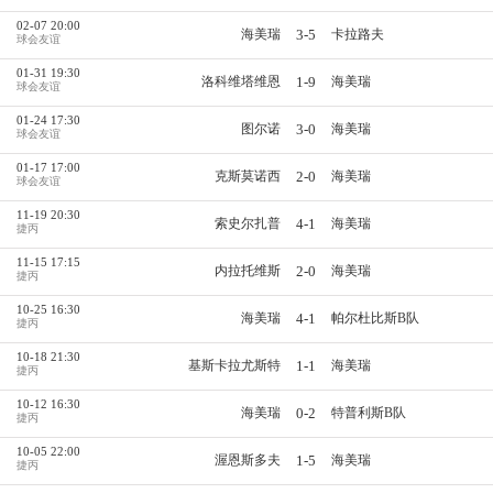
02-07 20:00
3-5
海美瑞
卡拉路夫
球会友谊
01-31 19:30
1-9
洛科维塔维恩
海美瑞
球会友谊
01-24 17:30
3-0
图尔诺
海美瑞
球会友谊
01-17 17:00
2-0
克斯莫诺西
海美瑞
球会友谊
11-19 20:30
4-1
索史尔扎普
海美瑞
捷丙
11-15 17:15
2-0
内拉托维斯
海美瑞
捷丙
10-25 16:30
4-1
海美瑞
帕尔杜比斯B队
捷丙
10-18 21:30
1-1
基斯卡拉尤斯特
海美瑞
捷丙
10-12 16:30
0-2
海美瑞
特普利斯B队
捷丙
10-05 22:00
1-5
渥恩斯多夫
海美瑞
捷丙