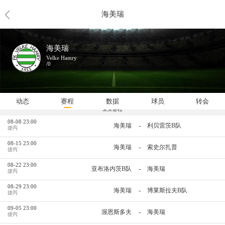
海美瑞
海美瑞
Velke Hamry
/0
动态
赛程
数据
球员
转会
未来赛程
08-08 23:00
-
海美瑞
利贝雷茨B队
捷丙
08-15 23:00
-
海美瑞
索史尔扎普
捷丙
08-22 23:00
-
亚布洛内茨B队
海美瑞
捷丙
08-29 23:00
-
海美瑞
博莱斯拉夫B队
捷丙
09-05 23:00
-
渥恩斯多夫
海美瑞
捷丙