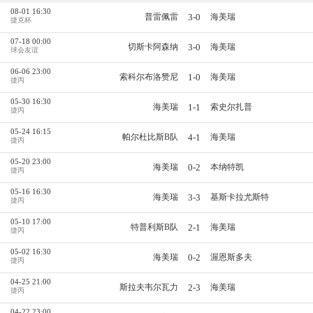
08-01 16:30
3-0
普雷佩雷
海美瑞
捷克杯
07-18 00:00
3-0
切斯卡阿森纳
海美瑞
球会友谊
06-06 23:00
1-0
索科尔布洛赞尼
海美瑞
捷丙
05-30 16:30
1-1
海美瑞
索史尔扎普
捷丙
05-24 16:15
4-1
帕尔杜比斯B队
海美瑞
捷丙
05-20 23:00
0-2
海美瑞
本纳特凯
捷丙
05-16 16:30
3-3
海美瑞
基斯卡拉尤斯特
捷丙
05-10 17:00
2-1
特普利斯B队
海美瑞
捷丙
05-02 16:30
0-2
海美瑞
渥恩斯多夫
捷丙
04-25 21:00
2-3
斯拉夫韦尔瓦力
海美瑞
捷丙
04-22 23:00