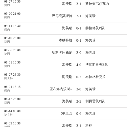
09-27 16:30
3-1
海美瑞
斯拉夫韦尔瓦力
捷丙
09-20 21:00
2-1
巴尼克莫斯特
海美瑞
捷丙
09-14 16:30
0-1
海美瑞
赫拉德茨B队
捷丙
09-10 23:00
0-1
本纳特凯
海美瑞
捷丙
09-06 23:00
2-0
切斯卡阿森纳
海美瑞
捷丙
08-31 16:30
4-0
海美瑞
博莱斯拉夫B队
捷丙
08-27 23:30
0-2
海美瑞
布拉格杜克拉
捷克杯
08-24 16:15
3-0
亚布洛内茨B队
海美瑞
捷丙
08-17 23:00
3-3
海美瑞
利贝雷茨B队
捷丙
08-14 00:00
0-6
SK里县
海美瑞
捷克杯
08-09 16:30
3-1
海美瑞
科林
捷丙