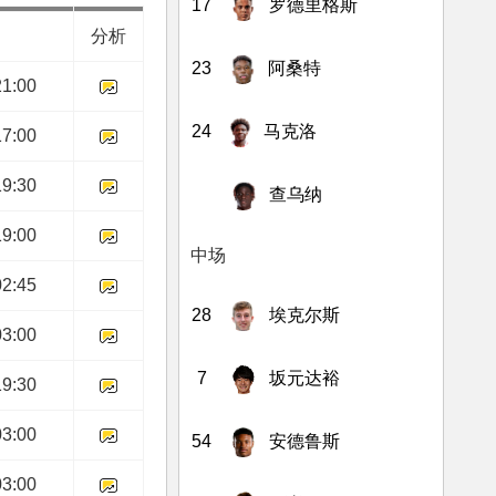
17
罗德里格斯
分析
23
阿桑特
21:00
24
马克洛
17:00
19:30
查乌纳
19:00
中场
02:45
28
埃克尔斯
03:00
7
坂元达裕
19:30
03:00
54
安德鲁斯
03:00