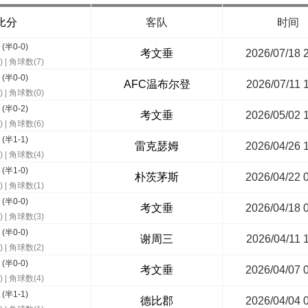
比分
客队
时间
(半0-0)
考文垂
2026/07/18 
 | 角球数(7)
(半0-0)
AFC温布尔登
2026/07/11 
 | 角球数(0)
(半0-2)
考文垂
2026/05/02 
 | 角球数(6)
(半1-1)
雷克瑟姆
2026/04/26 
 | 角球数(4)
(半1-0)
朴茨茅斯
2026/04/22 
 | 角球数(1)
(半0-0)
考文垂
2026/04/18 
 | 角球数(3)
(半0-0)
谢周三
2026/04/11 
 | 角球数(2)
(半0-0)
考文垂
2026/04/07 
 | 角球数(4)
(半1-1)
德比郡
2026/04/04 