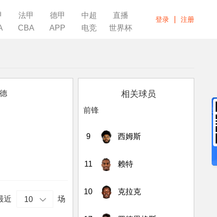
甲
法甲
德甲
中超
直播
|
登录
注册
A
CBA
APP
电竞
世界杯
德
相关球员
前锋
9
西姆斯
11
赖特
10
克拉克
最近
场
10