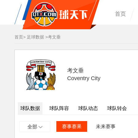
首页
首页
>
足球数据
>
考文垂
考文垂
Coventry City
球队数据
球队阵容
球队动态
球队转会
赛事赛果
未来赛事
全部