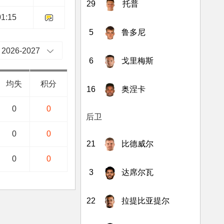
29
托普
01:15
5
鲁多尼
2026-2027
6
戈里梅斯
均失
积分
16
奥涅卡
0
0
后卫
0
0
21
比德威尔
0
0
3
达席尔瓦
22
拉提比亚提尔