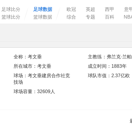
足球比分
足球数据
欧冠
英超
西甲
意
篮球比分
篮球数据
综合
专题
百科
NB
全称：考文垂
主教练：弗兰克·兰帕
所在城市：考文垂
成立时间：1883年
球场：考文垂建房合作社竞
球队市值：2.37亿欧
技场
球场容量：32609人