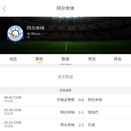
阿尔米纳
阿尔米纳
Al-Mina'a
/0
动态
赛程
数据
球员
转会
未来赛程
暂无数据
历史战绩
06-02 23:00
0-0
巴格达警察
阿尔米纳
伊拉联
05-28 23:00
1-1
阿尔米纳
塔拉巴
伊拉联
05-24 23:00
2-2
阿尔米纳
扎胡
伊拉联