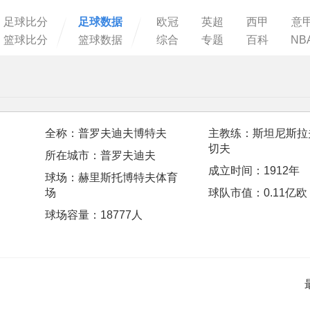
足球比分
足球数据
欧冠
英超
西甲
意
篮球比分
篮球数据
综合
专题
百科
NB
全称：普罗夫迪夫博特夫
主教练：斯坦尼斯拉
切夫
所在城市：普罗夫迪夫
成立时间：1912年
球场：赫里斯托博特夫体育
场
球队市值：0.11亿欧
球场容量：18777人