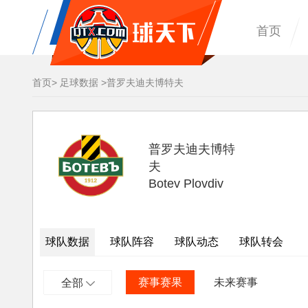
首页
首页
>
足球数据
>
普罗夫迪夫博特夫
普罗夫迪夫博特
夫
Botev Plovdiv
球队数据
球队阵容
球队动态
球队转会
赛事赛果
未来赛事
全部