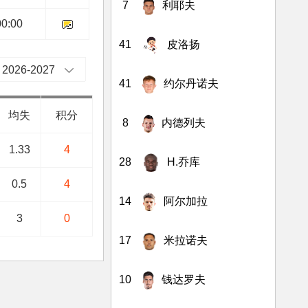
7
利耶夫
00:00
41
皮洛扬
2026-2027
41
约尔丹诺夫
均失
积分
8
内德列夫
1.33
4
28
H.乔库
0.5
4
14
阿尔加拉
3
0
17
米拉诺夫
10
钱达罗夫