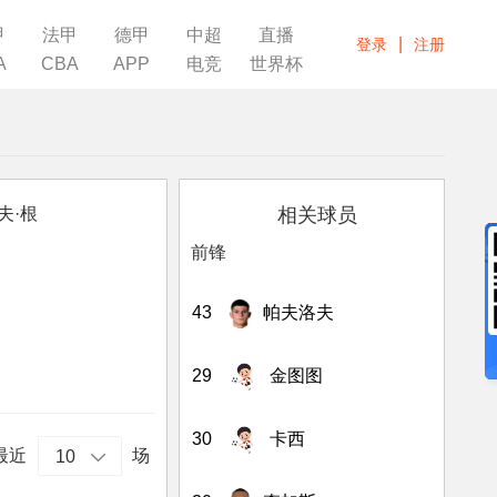
甲
法甲
德甲
中超
直播
|
登录
注册
A
CBA
APP
电竞
世界杯
夫·根
相关球员
前锋
43
帕夫洛夫
29
金图图
30
卡西
最近
场
10