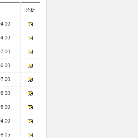
分析
04:00
04:00
07:00
06:00
07:00
06:00
06:00
04:00
08:05