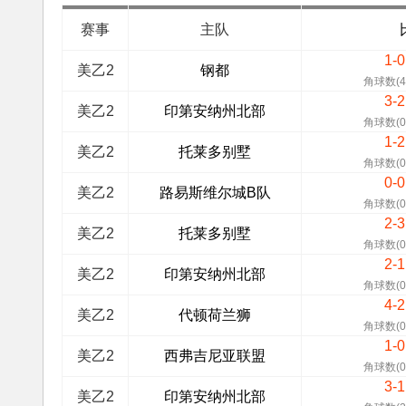
赛事
主队
1-0
美乙2
钢都
角球数(4)
3-2
美乙2
印第安纳州北部
角球数(0)
1-2
美乙2
托莱多别墅
角球数(0)
0-0
美乙2
路易斯维尔城B队
角球数(0)
2-3
美乙2
托莱多别墅
角球数(0)
2-1
美乙2
印第安纳州北部
角球数(0)
4-2
美乙2
代顿荷兰狮
角球数(0)
1-0
美乙2
西弗吉尼亚联盟
角球数(0)
3-1
美乙2
印第安纳州北部