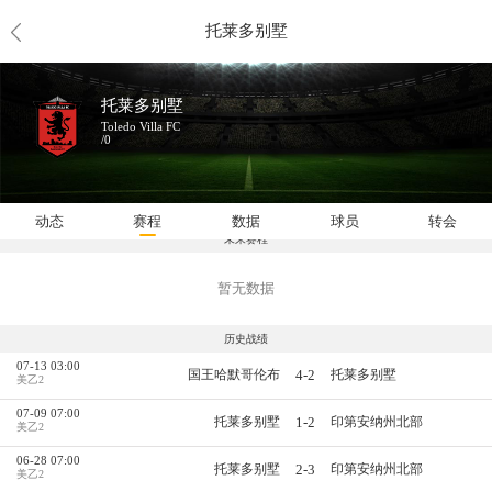
托莱多别墅
托莱多别墅
Toledo Villa FC
/0
动态
赛程
数据
球员
转会
未来赛程
暂无数据
历史战绩
07-13 03:00
4-2
国王哈默哥伦布
托莱多别墅
美乙2
07-09 07:00
1-2
托莱多别墅
印第安纳州北部
美乙2
06-28 07:00
2-3
托莱多别墅
印第安纳州北部
美乙2