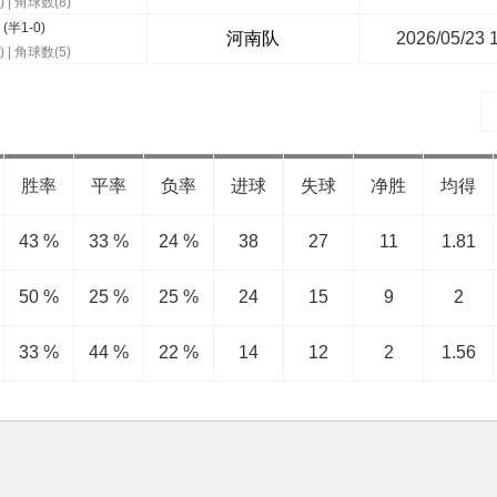
 | 角球数(8)
(半1-0)
河南队
2026/05/23 
 | 角球数(5)
胜率
平率
负率
进球
失球
净胜
均得
43 %
33 %
24 %
38
27
11
1.81
50 %
25 %
25 %
24
15
9
2
33 %
44 %
22 %
14
12
2
1.56