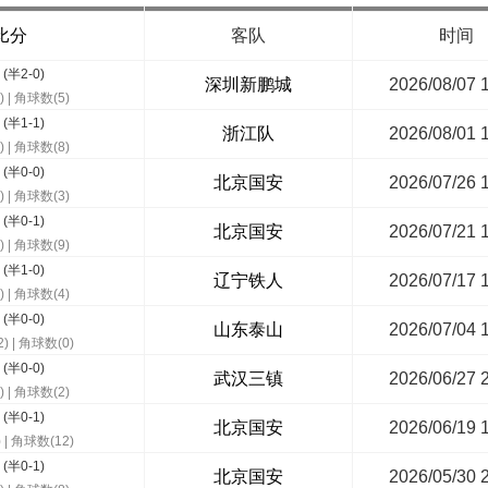
比分
客队
时间
(半2-0)
深圳新鹏城
2026/08/07 
 | 角球数(5)
(半1-1)
浙江队
2026/08/01 
 | 角球数(8)
(半0-0)
北京国安
2026/07/26 
 | 角球数(3)
(半0-1)
北京国安
2026/07/21 
 | 角球数(9)
(半1-0)
辽宁铁人
2026/07/17 
 | 角球数(4)
(半0-0)
山东泰山
2026/07/04 
) | 角球数(0)
(半0-0)
武汉三镇
2026/06/27 
 | 角球数(2)
(半0-1)
北京国安
2026/06/19 
 | 角球数(12)
(半0-1)
北京国安
2026/05/30 