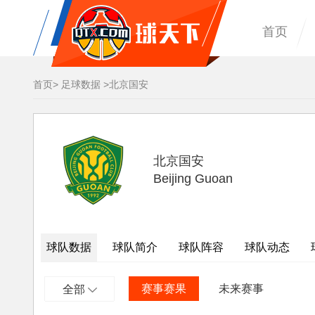
首页
首页
>
足球数据
>
北京国安
北京国安
Beijing Guoan
球队数据
球队简介
球队阵容
球队动态
赛事赛果
未来赛事
全部