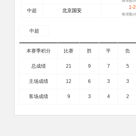
角球数(4)
1-2
中超
北京国安
角球数(4)
中超
本赛季积分
比赛
胜
平
负
总成绩
21
9
7
5
主场成绩
12
6
3
3
客场成绩
9
3
4
2