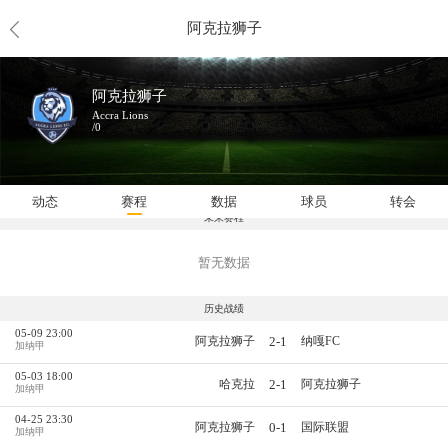
阿克拉狮子
阿克拉狮子
Accra Lions
/0
动态
赛程
数据
球员
转会
未来赛程
暂无数据
历史战绩
05-09 23:00
2-1
阿克拉狮子
纳嘎FC
加纳甲
05-03 18:00
2-1
哈克拉
阿克拉狮子
加纳甲
04-25 23:30
0-1
阿克拉狮子
国际联盟
加纳甲