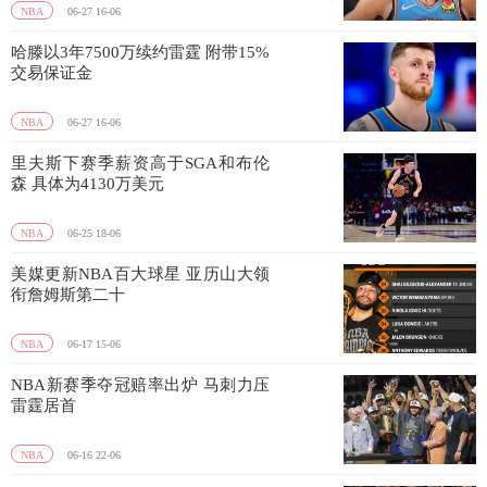
NBA
06-27 16-06
哈滕以3年7500万续约雷霆 附带15%
交易保证金
NBA
06-27 16-06
里夫斯下赛季薪资高于SGA和布伦
森 具体为4130万美元
NBA
06-25 18-06
美媒更新NBA百大球星 亚历山大领
衔詹姆斯第二十
NBA
06-17 15-06
NBA新赛季夺冠赔率出炉 马刺力压
雷霆居首
NBA
06-16 22-06