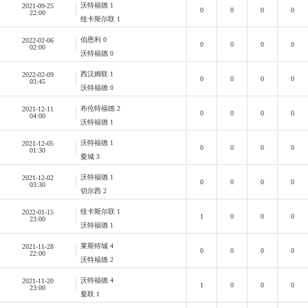
沃特福德 1
2021-09-25
0
0
0
0
22:00
纽卡斯尔联 1
伯恩利 0
2022-02-06
0
0
0
0
02:00
沃特福德 0
西汉姆联 1
2022-02-09
0
0
0
0
03:45
沃特福德 0
布伦特福德 2
2021-12-11
0
0
0
0
04:00
沃特福德 1
沃特福德 1
2021-12-05
0
0
0
0
01:30
曼城 3
沃特福德 1
2021-12-02
0
0
0
0
03:30
切尔西 2
纽卡斯尔联 1
2022-01-15
1
0
0
0
23:00
沃特福德 1
莱斯特城 4
2021-11-28
0
0
0
0
22:00
沃特福德 2
沃特福德 4
2021-11-20
1
0
0
0
23:00
曼联 1