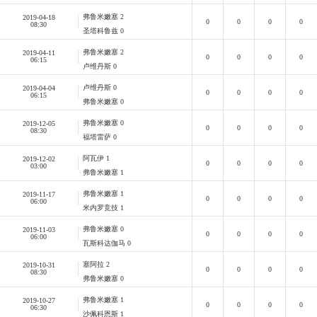
弗鲁米嫩塞 2
2019-04-18
0
0
0
0
08:30
圣塔科鲁兹 0
弗鲁米嫩塞 2
2019-04-11
0
0
0
0
06:15
卢维丹斯 0
卢维丹斯 0
2019-04-04
0
0
0
0
06:15
弗鲁米嫩塞 0
弗鲁米嫩塞 0
2019-12-05
0
0
0
0
08:30
福塔雷萨 0
阿瓦伊 1
2019-12-02
0
0
0
0
03:00
弗鲁米嫩塞 1
弗鲁米嫩塞 1
2019-11-17
0
0
0
0
06:00
米内罗竞技 1
弗鲁米嫩塞 0
2019-11-03
0
0
0
0
06:00
瓦斯科达伽马 0
塞阿拉 2
2019-10-31
0
0
0
0
08:30
弗鲁米嫩塞 0
弗鲁米嫩塞 1
2019-10-27
0
0
0
0
06:30
沙佩科恩斯 1