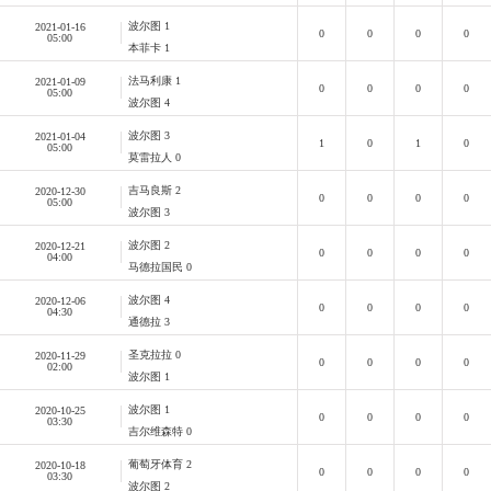
波尔图 1
2021-01-16
0
0
0
0
05:00
本菲卡 1
法马利康 1
2021-01-09
0
0
0
0
05:00
波尔图 4
波尔图 3
2021-01-04
1
0
1
0
05:00
莫雷拉人 0
吉马良斯 2
2020-12-30
0
0
0
0
05:00
波尔图 3
波尔图 2
2020-12-21
0
0
0
0
04:00
马德拉国民 0
波尔图 4
2020-12-06
0
0
0
0
04:30
通德拉 3
圣克拉拉 0
2020-11-29
0
0
0
0
02:00
波尔图 1
波尔图 1
2020-10-25
0
0
0
0
03:30
吉尔维森特 0
葡萄牙体育 2
2020-10-18
0
0
0
0
03:30
波尔图 2