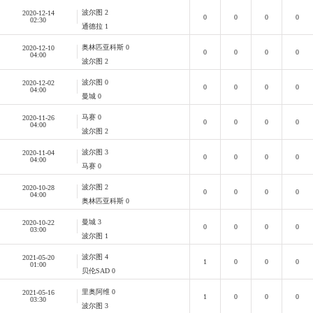
波尔图 2
2020-12-14
0
0
0
0
02:30
通德拉 1
奥林匹亚科斯 0
2020-12-10
0
0
0
0
04:00
波尔图 2
波尔图 0
2020-12-02
0
0
0
0
04:00
曼城 0
马赛 0
2020-11-26
0
0
0
0
04:00
波尔图 2
波尔图 3
2020-11-04
0
0
0
0
04:00
马赛 0
波尔图 2
2020-10-28
0
0
0
0
04:00
奥林匹亚科斯 0
曼城 3
2020-10-22
0
0
0
0
03:00
波尔图 1
波尔图 4
2021-05-20
1
0
0
0
01:00
贝伦SAD 0
里奥阿维 0
2021-05-16
1
0
0
0
03:30
波尔图 3