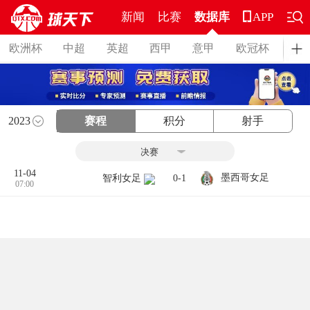
新闻
比赛
数据库
APP
欧洲杯
中超
英超
西甲
意甲
欧冠杯
德
2023
赛程
积分
射手
11-04
墨西哥女足
智利女足
0-1
07:00