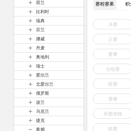
荷兰
赛程赛果
积
比利时
瑞典
决赛
芬兰
挪威
正赛
丹麦
赛事
奥地利
瑞士
分组赛
爱尔兰
北爱尔兰
联赛
俄罗斯
赛事
波兰
乌克兰
外围资格
捷克
联赛
希腊