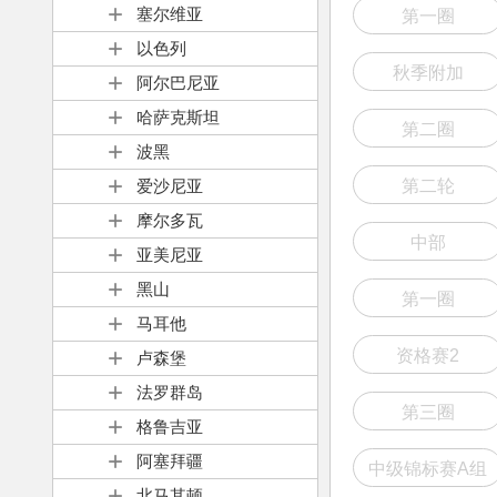
塞尔维亚
第一圈
以色列
秋季附加
阿尔巴尼亚
哈萨克斯坦
第二圈
波黑
爱沙尼亚
第二轮
摩尔多瓦
中部
亚美尼亚
黑山
第一圈
马耳他
资格赛2
卢森堡
法罗群岛
第三圈
格鲁吉亚
阿塞拜疆
中级锦标赛A组
北马其顿