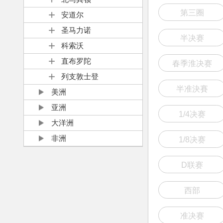
第三圈
安道尔
圣马力诺
半决赛
科索沃
直布罗陀
春季淮决赛
列支敦士登
半准決賽
美洲
亚洲
1/4决赛
大洋洲
非洲
1/8决赛
D联赛
西部
准决赛