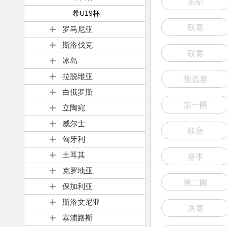
东部
希U19杯
联赛
罗马尼亚
斯洛伐克
联赛
冰岛
拉脱维亚
预选赛
白俄罗斯
第一圈
立陶宛
威尔士
联赛
匈牙利
土耳其
赛事
克罗地亚
第二圈
保加利亚
斯洛文尼亚
决赛
塞浦路斯