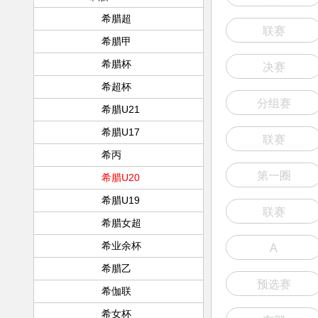
希腊超
联赛
希腊甲
希腊杯
决赛
希超杯
分组赛
希腊U21
希腊U17
联赛
希丙
第一圈
希腊U20
希腊U19
联赛
希腊女超
希业余杯
A
希腊乙
预选赛
希伽联
希女杯