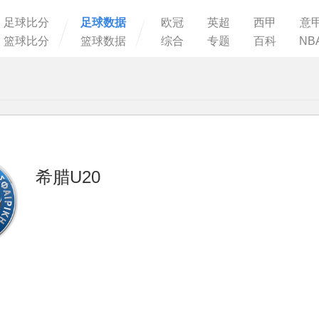
足球比分
足球数据
欧冠
英超
西甲
意
篮球比分
篮球数据
综合
专题
百科
NB
希腊U20