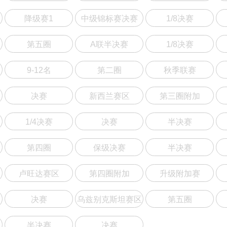
降级赛1
中级锦标赛决赛
1/8决赛
第五圈
A联半决赛
1/8决赛
9-12名
第二圈
秋季联赛
决赛
新西兰赛区
第三圈附加
1/4决赛
决赛
半决赛
第四圈
保级决赛
半决赛
卢旺达赛区
第四圈附加
升级附加赛
决赛
乌兹别克斯坦赛区
第五圈
半决赛
决赛