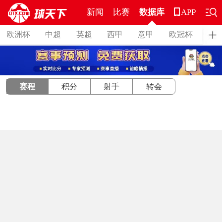
新闻
比赛
数据库
APP
欧洲杯
中超
英超
西甲
意甲
欧冠杯
德
赛程
积分
射手
转会