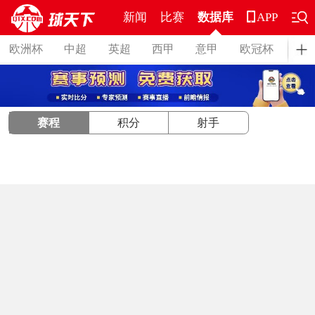
新闻
比赛
数据库
APP
欧洲杯
中超
英超
西甲
意甲
欧冠杯
德
赛程
积分
射手