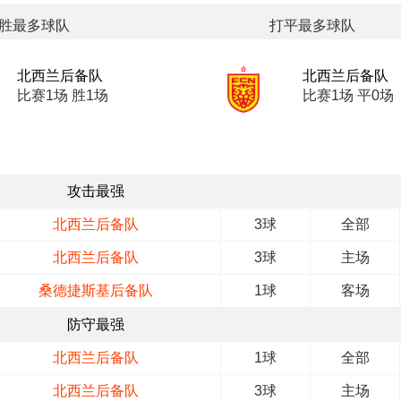
胜最多球队
打平最多球队
北西兰后备队
北西兰后备队
比赛1场 胜1场
比赛1场 平0场
攻击最强
北西兰后备队
3球
全部
北西兰后备队
3球
主场
桑德捷斯基后备队
1球
客场
防守最强
北西兰后备队
1球
全部
北西兰后备队
3球
主场