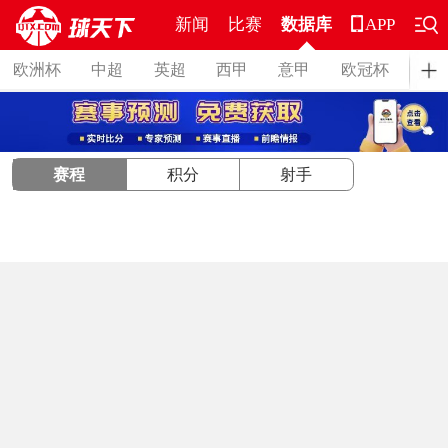
新闻
比赛
数据库
APP
欧洲杯
中超
英超
西甲
意甲
欧冠杯
德
赛程
积分
射手