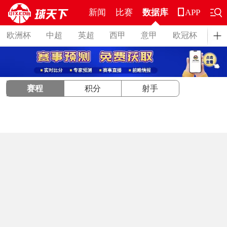
新闻
比赛
数据库
APP
欧洲杯
中超
英超
西甲
意甲
欧冠杯
德
赛程
积分
射手