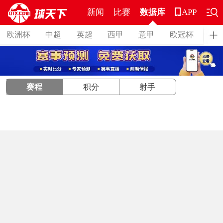
新闻
比赛
数据库
APP
欧洲杯
中超
英超
西甲
意甲
欧冠杯
德
赛程
积分
射手