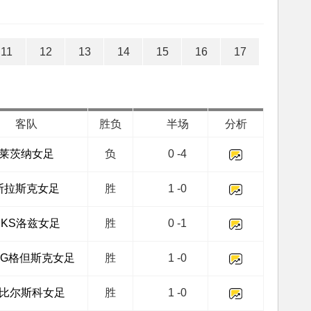
11
12
13
14
15
16
17
客队
胜负
半场
分析
莱茨纳女足
负
0 -4
斯拉斯克女足
胜
1 -0
UKS洛兹女足
胜
0 -1
LG格但斯克女足
胜
1 -0
比尔斯科女足
胜
1 -0