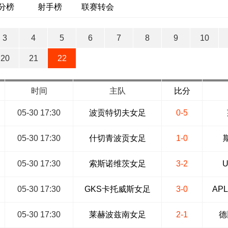
分榜
射手榜
联赛转会
3
4
5
6
7
8
9
10
20
21
22
时间
主队
比分
05-30 17:30
波贡特切夫女足
0-5
05-30 17:30
什切青波贡女足
1-0
05-30 17:30
索斯诺维茨女足
3-2
05-30 17:30
GKS卡托威斯女足
3-0
AP
05-30 17:30
莱赫波兹南女足
2-1
德