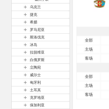
乌克兰
捷克
希腊
罗马尼亚
斯洛伐克
全部
冰岛
主场
拉脱维亚
客场
白俄罗斯
立陶宛
威尔士
全部
匈牙利
主场
土耳其
客场
克罗地亚
保加利亚