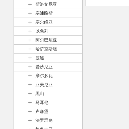
斯洛文尼亚
塞浦路斯
塞尔维亚
以色列
阿尔巴尼亚
哈萨克斯坦
波黑
爱沙尼亚
摩尔多瓦
亚美尼亚
黑山
马耳他
卢森堡
法罗群岛