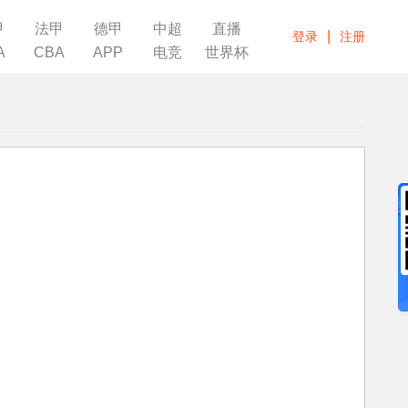
甲
法甲
德甲
中超
直播
|
登录
注册
A
CBA
APP
电竞
世界杯