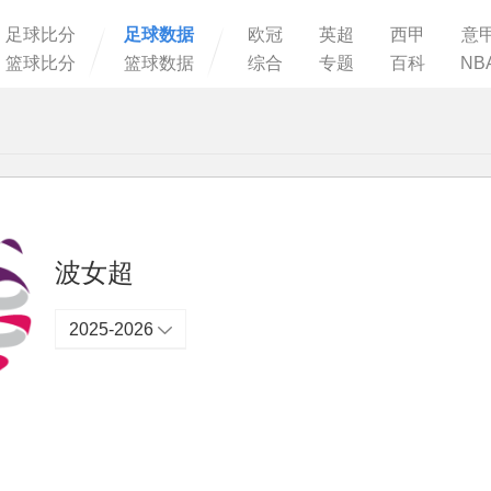
足球比分
足球数据
欧冠
英超
西甲
意
篮球比分
篮球数据
综合
专题
百科
NB
波女超
2025-2026