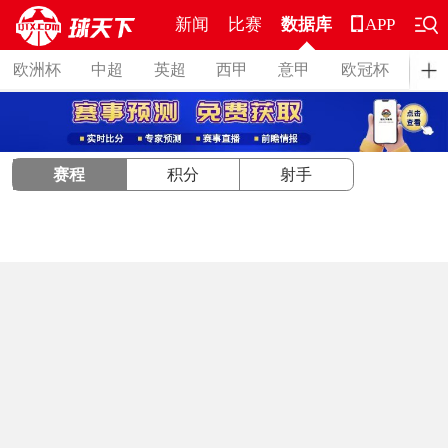
新闻
比赛
数据库
APP
欧洲杯
中超
英超
西甲
意甲
欧冠杯
德
赛程
积分
射手