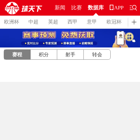
新闻
比赛
数据库
APP
欧洲杯
中超
英超
西甲
意甲
欧冠杯
德
赛程
积分
射手
转会