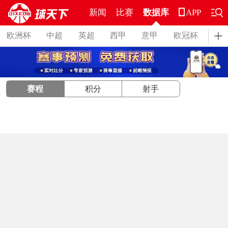
新闻
比赛
数据库
APP
欧洲杯
中超
英超
西甲
意甲
欧冠杯
德
赛程
积分
射手