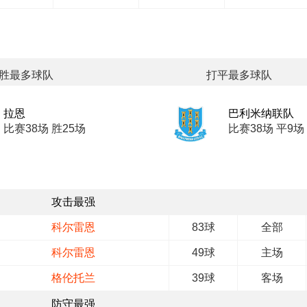
胜最多球队
打平最多球队
拉恩
巴利米纳联队
比赛38场 胜25场
比赛38场 平9场
攻击最强
科尔雷恩
83球
全部
科尔雷恩
49球
主场
格伦托兰
39球
客场
防守最强