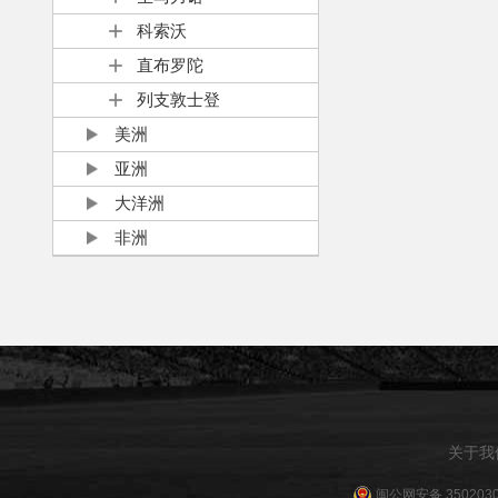
科索沃
直布罗陀
列支敦士登
美洲
亚洲
大洋洲
非洲
关于我
闽公网安备 3502030