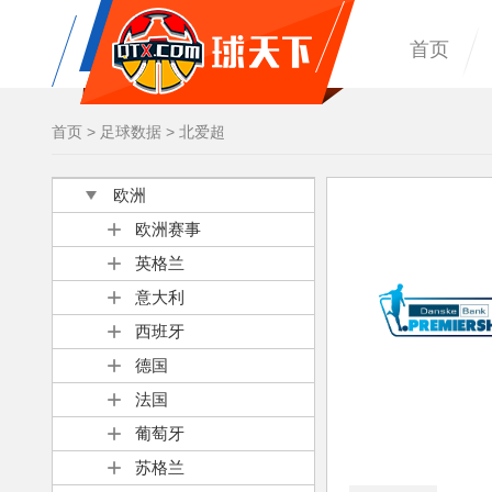
首页
首页
>
足球数据
>
北爱超
欧洲
欧洲赛事
英格兰
意大利
西班牙
德国
法国
葡萄牙
苏格兰