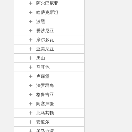
阿尔巴尼亚
哈萨克斯坦
波黑
爱沙尼亚
摩尔多瓦
亚美尼亚
黑山
马耳他
卢森堡
法罗群岛
格鲁吉亚
阿塞拜疆
北马其顿
安道尔
圣马力诺