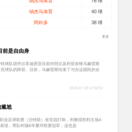
纳杰马体育
76 球
纳杰马体育
40 球
阿科多
38 球
更多
目前是自由身
，沙特球队胡拜尔库迪西亚目前对阿尔及利亚前锋马赫雷斯
补充球队的阵容。目前，马赫雷斯结束了与吉达国民的合
2026-07-30 12:50:52
的尴尬
特阿拉伯职业足球联赛（沙特联）收官战打响，利雅得胜利主场4-
光表现，带队时隔6年重夺联赛冠军，这也是