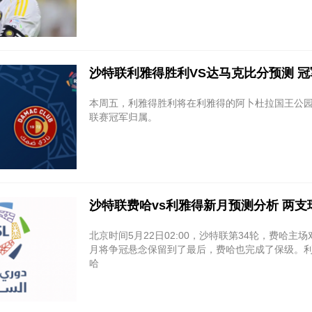
沙特联利雅得胜利VS达马克比分预测 
本周五，利雅得胜利将在利雅得的阿卜杜拉国王公
联赛冠军归属。
沙特联费哈vs利雅得新月预测分析 两
北京时间5月22日02:00，沙特联第34轮，费哈
月将争冠悬念保留到了最后，费哈也完成了保级。
哈