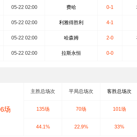
05-22 02:00
费哈
0-1
05-22 02:00
利雅得胜利
4-1
05-22 02:00
哈森姆
2-0
05-22 02:00
拉斯永恒
0-0
主胜总场次
平局总场次
客胜总场次
06场
135场
70场
101场
44.1%
22.9%
33%