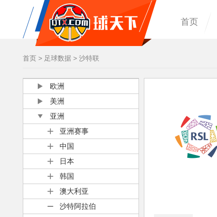
首页
首页
>
足球数据
>
沙特联
欧洲
美洲
亚洲
亚洲赛事
中国
日本
韩国
澳大利亚
沙特阿拉伯