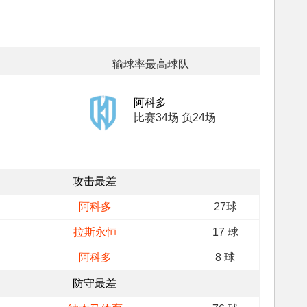
输球率最高球队
阿科多
比赛34场 负24场
攻击最差
阿科多
27球
拉斯永恒
17 球
阿科多
8 球
防守最差