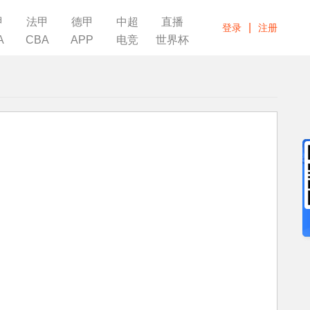
甲
法甲
德甲
中超
直播
|
登录
注册
A
CBA
APP
电竞
世界杯