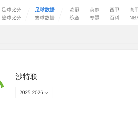
足球比分
足球数据
欧冠
英超
西甲
意
篮球比分
篮球数据
综合
专题
百科
NB
沙特联
2025-2026