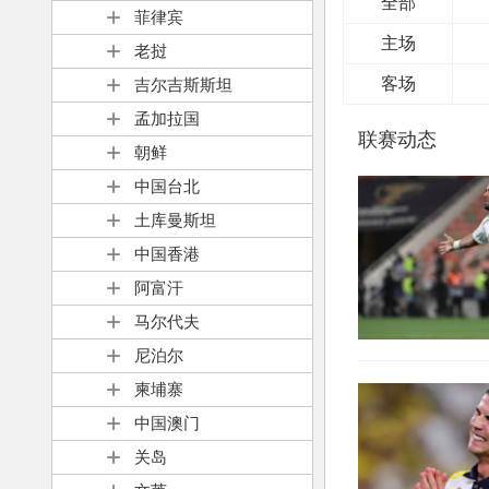
全部
菲律宾
主场
老挝
客场
吉尔吉斯斯坦
孟加拉国
联赛动态
朝鲜
中国台北
土库曼斯坦
中国香港
阿富汗
马尔代夫
尼泊尔
柬埔寨
中国澳门
关岛