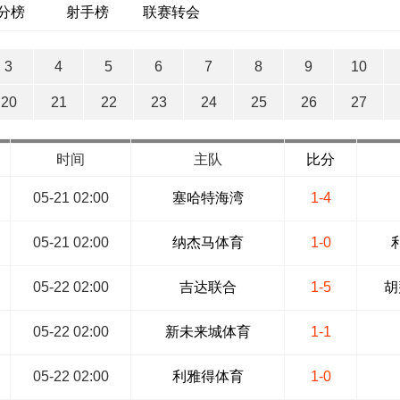
分榜
射手榜
联赛转会
3
4
5
6
7
8
9
10
20
21
22
23
24
25
26
27
时间
主队
比分
05-21 02:00
塞哈特海湾
1-4
05-21 02:00
纳杰马体育
1-0
05-22 02:00
吉达联合
1-5
胡
05-22 02:00
新未来城体育
1-1
05-22 02:00
利雅得体育
1-0