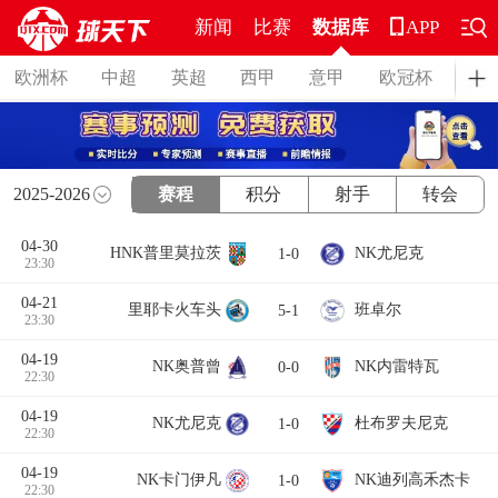
新闻
比赛
数据库
APP
欧洲杯
中超
英超
西甲
意甲
欧冠杯
德
2025-2026
赛程
积分
射手
转会
04-30
HNK普里莫拉茨
NK尤尼克
1-0
23:30
04-21
里耶卡火车头
班卓尔
5-1
23:30
04-19
NK奥普曾
NK内雷特瓦
0-0
22:30
04-19
NK尤尼克
杜布罗夫尼克
1-0
22:30
04-19
NK卡门伊凡
NK迪列高禾杰卡
1-0
22:30