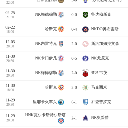
22:00
02-25
NK梅德穆勒
鲁达穆斯克
0-0
21:30
02-22
哈斯克
NKDO奥布雷斯
0-4
18:00
12-03
NK内雷特瓦
斯洛加姆拉文森
2-0
20:30
11-30
NK卡门伊凡
NK尤尼克
0-5
20:30
11-30
NK梅德穆勒
查科韦茨
2-0
20:30
11-30
哈斯克
马克西米
2-0
18:00
11-29
里耶卡火车头
乔登普罗克
6-1
20:30
HNK瓦尔卡斯特尔斯塔
11-29
NK奥普曾
2-1
20:30