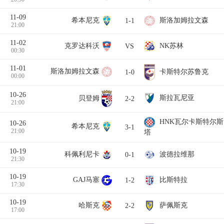
11-09
希本尼克
斯洛加姆拉文森
1-1
21:00
11-02
克罗达科沃
NK苏林
VS
00:30
11-01
斯洛加姆拉文森
卡斯特尔苏鲁克
1-0
00:00
10-26
斯拉瓦尼亚
贝登姆
2-2
21:00
HNK瓦尔卡斯特尔斯
10-26
希本尼克
3-1
21:00
塔
10-19
科佩利尼卡
波德拉维那
0-1
21:30
10-19
GAJ马塞
比斯特拉
1-2
17:30
10-19
哈斯克
萨佩斯克
2-2
17:00