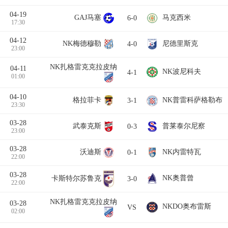
04-19
GAJ马塞
马克西米
6-0
17:30
04-12
NK梅德穆勒
尼德里斯克
4-0
23:00
NK扎格雷克克拉皮纳
04-11
NK波尼科夫
4-1
01:00
04-10
格拉菲卡
NK普雷科萨格勒布
3-1
23:30
03-28
武泰克斯
普莱泰尔尼察
0-3
23:00
03-28
沃迪斯
NK内雷特瓦
0-1
22:00
03-28
NK奥普曾
卡斯特尔苏鲁克
3-0
22:00
NK扎格雷克克拉皮纳
03-28
NKDO奥布雷斯
VS
02:00