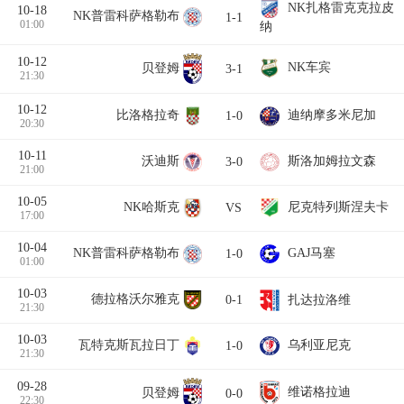
NK扎格雷克克拉皮
10-18
NK普雷科萨格勒布
1-1
01:00
纳
10-12
NK车宾
贝登姆
3-1
21:30
10-12
比洛格拉奇
迪纳摩多米尼加
1-0
20:30
10-11
沃迪斯
斯洛加姆拉文森
3-0
21:00
10-05
NK哈斯克
尼克特列斯涅夫卡
VS
17:00
10-04
GAJ马塞
NK普雷科萨格勒布
1-0
01:00
10-03
德拉格沃尔雅克
扎达拉洛维
0-1
21:30
10-03
瓦特克斯瓦拉日丁
乌利亚尼克
1-0
21:30
09-28
维诺格拉迪
贝登姆
0-0
22:30