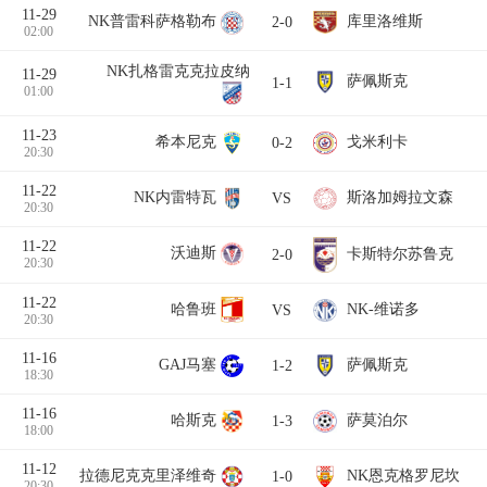
11-29
库里洛维斯
NK普雷科萨格勒布
2-0
02:00
NK扎格雷克克拉皮纳
11-29
萨佩斯克
1-1
01:00
11-23
希本尼克
戈米利卡
0-2
20:30
11-22
NK内雷特瓦
斯洛加姆拉文森
VS
20:30
11-22
沃迪斯
卡斯特尔苏鲁克
2-0
20:30
11-22
哈鲁班
NK-维诺多
VS
20:30
11-16
GAJ马塞
萨佩斯克
1-2
18:30
11-16
哈斯克
萨莫泊尔
1-3
18:00
11-12
拉德尼克克里泽维奇
NK恩克格罗尼坎
1-0
20:30