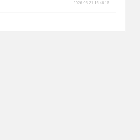
2026-05-21 16:46:15