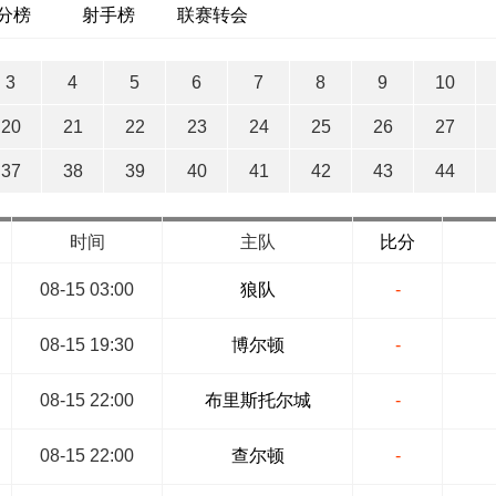
分榜
射手榜
联赛转会
3
4
5
6
7
8
9
10
20
21
22
23
24
25
26
27
37
38
39
40
41
42
43
44
时间
主队
比分
08-15 03:00
狼队
-
08-15 19:30
博尔顿
-
08-15 22:00
布里斯托尔城
-
08-15 22:00
查尔顿
-