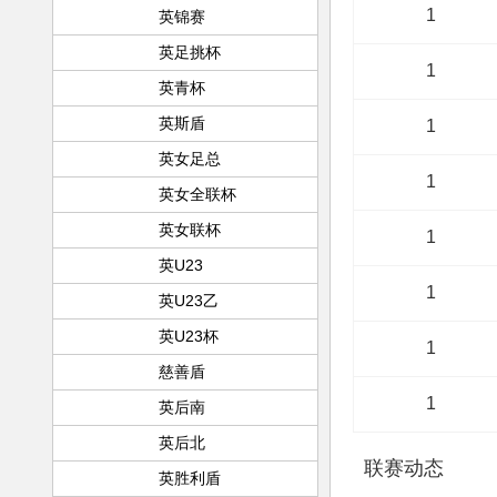
1
英锦赛
英足挑杯
1
英青杯
英斯盾
1
英女足总
1
英女全联杯
英女联杯
1
英U23
1
英U23乙
英U23杯
1
慈善盾
1
英后南
英后北
联赛动态
英胜利盾