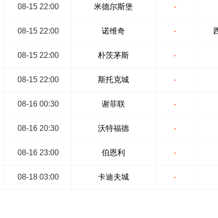
08-15 22:00
米德尔斯堡
-
08-15 22:00
诺维奇
-
08-15 22:00
朴茨茅斯
-
08-15 22:00
斯托克城
-
08-16 00:30
谢菲联
-
08-16 20:30
沃特福德
-
08-16 23:00
伯恩利
-
08-18 03:00
卡迪夫城
-