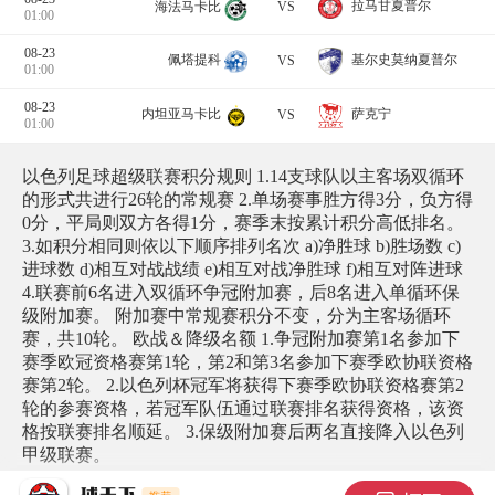
拉马甘夏普尔
海法马卡比
VS
01:00
08-23
基尔史莫纳夏普尔
佩塔提科
VS
01:00
08-23
萨克宁
内坦亚马卡比
VS
01:00
以色列足球超级联赛积分规则 1.14支球队以主客场双循环
的形式共进行26轮的常规赛 2.单场赛事胜方得3分，负方得
0分，平局则双方各得1分，赛季末按累计积分高低排名。
3.如积分相同则依以下顺序排列名次 a)净胜球 b)胜场数 c)
进球数 d)相互对战战绩 e)相互对战净胜球 f)相互对阵进球
4.联赛前6名进入双循环争冠附加赛，后8名进入单循环保
级附加赛。 附加赛中常规赛积分不变，分为主客场循环
赛，共10轮。 欧战＆降级名额 1.争冠附加赛第1名参加下
赛季欧冠资格赛第1轮，第2和第3名参加下赛季欧协联资格
赛第2轮。 2.以色列杯冠军将获得下赛季欧协联资格赛第2
轮的参赛资格，若冠军队伍通过联赛排名获得资格，该资
格按联赛排名顺延。 3.保级附加赛后两名直接降入以色列
甲级联赛。