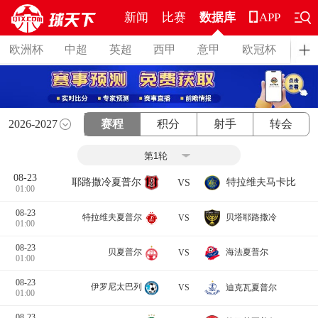
新闻
比赛
数据库
APP
欧洲杯
中超
英超
西甲
意甲
欧冠杯
德
2026-2027
赛程
积分
射手
转会
08-23
耶路撒冷夏普尔
特拉维夫马卡比
VS
01:00
08-23
贝塔耶路撒冷
特拉维夫夏普尔
VS
01:00
08-23
海法夏普尔
贝夏普尔
VS
01:00
08-23
伊罗尼太巴列
迪克瓦夏普尔
VS
01:00
08-23