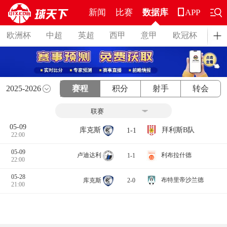
新闻
比赛
数据库
APP
欧洲杯
中超
英超
西甲
意甲
欧冠杯
德
2025-2026
赛程
积分
射手
转会
05-09
拜利斯B队
库克斯
1-1
22:00
05-09
卢迪达利
利布拉什德
1-1
22:00
05-28
布特里帝沙兰德
库克斯
2-0
21:00