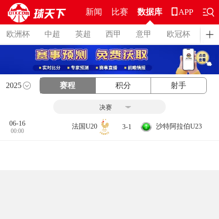
新闻
比赛
数据库
APP
欧洲杯
中超
英超
西甲
意甲
欧冠杯
德
2025
赛程
积分
射手
06-16
沙特阿拉伯U23
法国U20
3-1
00:00