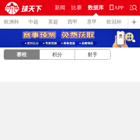
新闻
比赛
数据库
APP
欧洲杯
中超
英超
西甲
意甲
欧冠杯
德
赛程
积分
射手