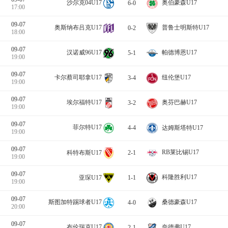
沙尔克04U17
奥伯豪森U17
6-0
17:00
09-07
奥斯纳布吕克U17
普鲁士明斯特U17
0-2
18:00
09-07
汉诺威96U17
帕德博恩U17
5-1
19:00
09-07
卡尔蔡司耶拿U17
纽伦堡U17
3-4
19:00
09-07
埃尔福特U17
奥芬巴赫U17
3-2
19:00
09-07
菲尔特U17
达姆斯塔特U17
4-4
19:00
09-07
RB莱比锡U17
科特布斯U17
2-1
19:00
09-07
科隆胜利U17
亚琛U17
1-1
19:00
09-07
斯图加特踢球者U17
桑德豪森U17
4-0
20:00
09-07
布伦瑞克U17
奈德弗U17
2-1