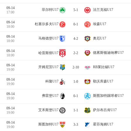
09-14
菲尔特U17
法兰克福U17
5-1
17:00
09-14
杜塞尔多夫U17
埃森U17
0-1
18:00
09-14
马格德堡U17
奥厄U17
4-2
18:00
09-14
德累斯顿迪纳摩U17
哈雷斯彻U17
2-2
18:00
09-14
开姆尼茨U17
RB莱比锡U17
2-10
19:00
09-14
科隆U17
勒沃库森U17
1-0
19:00
09-14
弗雷堡U17
斯图加特踢球者U17
0-1
19:00
09-14
艾禾斯堡U17
萨尔布吕肯U17
1-1
19:00
09-14
斯图加特U17
霍芬海姆U17
3-3
19:00