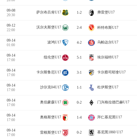
09-08
萨尔布吕肯U17
弗雷堡U17
1-2
20:30
09-12
沃尔夫斯堡U17
科特布斯U17
2-4
22:00
09-14
波鸿U17
乌帕达尔U17
4-2
01:00
09-14
纽伦堡U17
埃尔福特U17
5-1
17:00
09-14
卡尔斯鲁厄U17
卡尔蔡司耶拿U17
3-1
17:00
09-14
沙尔克04U17
杜伊斯堡U17
1-1
17:00
09-14
奥伯豪森U17
门兴格拉德巴赫U17
0-2
17:00
09-14
奥格斯堡U17
拜仁慕尼黑U17
1-4
17:00
09-14
慕尼黑1860 U17
雷根斯堡U17
0-2
17:00