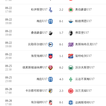
09-22
杜伊斯堡U17
奥伯豪森U17
2-2
17:00
09-22
梅彭U17
帕德博恩U17
0-1
19:00
09-22
桑德豪森U17
弗雷堡U17
1-7
19:00
09-22
比勒菲尔德U17
奥斯纳布吕克U17
0-1
19:00
09-22
海登海姆U17
翁特哈兴U17
1-1
20:00
09-25
德累斯顿迪纳摩U17
沃尔夫斯堡U17
0-2
22:30
09-25
梅彭U17
云达不莱梅U17
4-3
23:00
09-28
卡尔蔡司耶拿U17
法兰克福U17
2-3
17:00
09-28
埃尔福特U17
达姆斯塔特U17
0-1
17:00