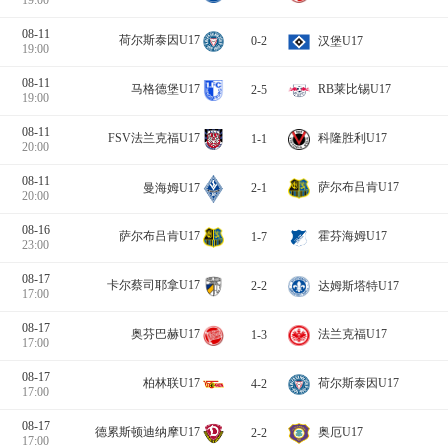
08-11
荷尔斯泰因U17
0-2
汉堡U17
19:00
08-11
马格德堡U17
RB莱比锡U17
2-5
19:00
08-11
FSV法兰克福U17
科隆胜利U17
1-1
20:00
08-11
萨尔布吕肯U17
曼海姆U17
2-1
20:00
08-16
萨尔布吕肯U17
霍芬海姆U17
1-7
23:00
08-17
卡尔蔡司耶拿U17
达姆斯塔特U17
2-2
17:00
08-17
奥芬巴赫U17
法兰克福U17
1-3
17:00
08-17
柏林联U17
荷尔斯泰因U17
4-2
17:00
08-17
德累斯顿迪纳摩U17
奥厄U17
2-2
17:00