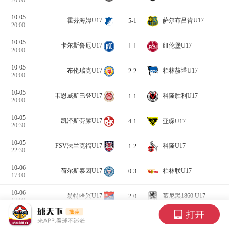
10-05
霍芬海姆U17
萨尔布吕肯U17
5-1
20:00
10-05
卡尔斯鲁厄U17
纽伦堡U17
1-1
20:00
10-05
布伦瑞克U17
柏林赫塔U17
2-2
20:00
10-05
韦恩威斯巴登U17
科隆胜利U17
1-1
20:00
10-05
凯泽斯劳滕U17
亚琛U17
4-1
20:30
10-05
FSV法兰克福U17
科隆U17
1-2
22:30
10-06
荷尔斯泰因U17
柏林联U17
0-3
17:00
10-06
翁特哈兴U17
慕尼黑1860 U17
2-0
17:00
10-06
海登海姆U17
雷根斯堡U17
0-0
17:00