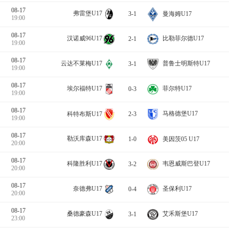
08-17
弗雷堡U17
曼海姆U17
3-1
19:00
08-17
汉诺威96U17
比勒菲尔德U17
2-1
19:00
08-17
云达不莱梅U17
普鲁士明斯特U17
3-1
19:00
08-17
埃尔福特U17
菲尔特U17
0-3
19:00
08-17
马格德堡U17
科特布斯U17
2-3
19:00
08-17
勒沃库森U17
美因茨05 U17
1-0
20:00
08-17
科隆胜利U17
韦恩威斯巴登U17
3-2
20:00
08-17
奈德弗U17
圣保利U17
0-4
20:00
08-17
桑德豪森U17
艾禾斯堡U17
3-1
23:00