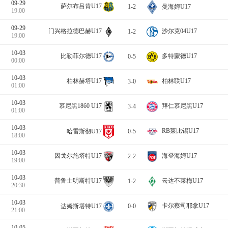
09-29
萨尔布吕肯U17
曼海姆U17
1-2
19:00
09-29
门兴格拉德巴赫U17
沙尔克04U17
1-2
19:00
10-03
比勒菲尔德U17
多特蒙德U17
0-5
00:00
10-03
柏林赫塔U17
柏林联U17
3-0
01:00
10-03
慕尼黑1860 U17
拜仁慕尼黑U17
3-4
01:00
10-03
RB莱比锡U17
哈雷斯彻U17
0-5
18:00
10-03
因戈尔施塔特U17
海登海姆U17
2-2
19:00
10-03
普鲁士明斯特U17
云达不莱梅U17
1-2
20:30
10-03
卡尔蔡司耶拿U17
达姆斯塔特U17
0-0
21:00
10-05