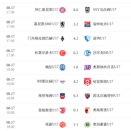
08-17
拜仁慕尼黑U17
SSV乌尔姆U17
8-0
17:00
08-17
慕尼黑1860 U17
翁特哈兴U17
2-2
17:00
08-17
门兴格拉德巴赫U17
波鸿U17
4-2
17:00
08-17
杜塞尔多夫U17
沙尔克04U17
0-2
17:00
08-17
梅彭U17
奥斯纳布吕克U17
1-0
18:00
08-17
RB莱比锡U17
哈雷斯彻U17
4-2
18:00
08-17
海登海姆U17
因戈尔施塔特U17
0-3
18:00
08-17
奥格斯堡U17
雷根斯堡U17
0-3
18:00
08-17
埃森U17
奥伯豪森U17
1-1
18:00