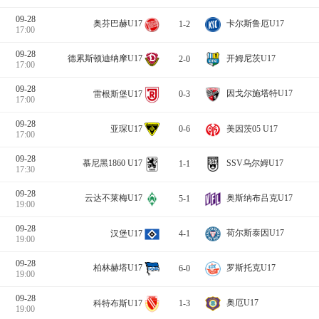
09-28
奥芬巴赫U17
卡尔斯鲁厄U17
1-2
17:00
09-28
德累斯顿迪纳摩U17
开姆尼茨U17
2-0
17:00
09-28
因戈尔施塔特U17
雷根斯堡U17
0-3
17:00
09-28
亚琛U17
美因茨05 U17
0-6
17:00
09-28
慕尼黑1860 U17
SSV乌尔姆U17
1-1
17:30
09-28
云达不莱梅U17
奥斯纳布吕克U17
5-1
19:00
09-28
荷尔斯泰因U17
汉堡U17
4-1
19:00
09-28
柏林赫塔U17
罗斯托克U17
6-0
19:00
09-28
奥厄U17
科特布斯U17
1-3
19:00