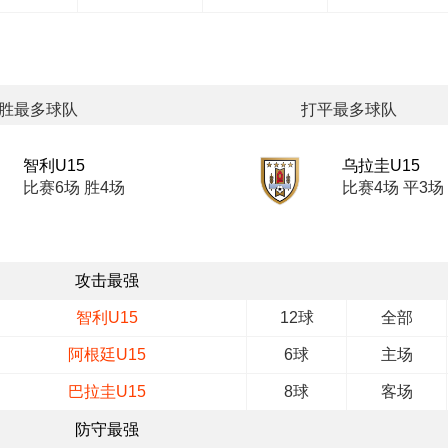
胜最多球队
打平最多球队
智利U15
乌拉圭U15
比赛6场 胜4场
比赛4场 平3场
攻击最强
智利U15
12球
全部
阿根廷U15
6球
主场
巴拉圭U15
8球
客场
防守最强