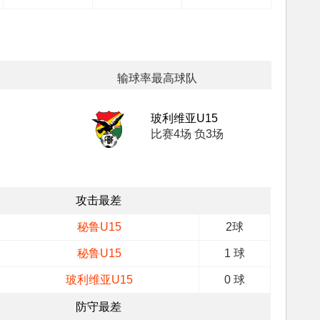
输球率最高球队
玻利维亚U15
比赛4场 负3场
攻击最差
秘鲁U15
2球
秘鲁U15
1 球
玻利维亚U15
0 球
防守最差