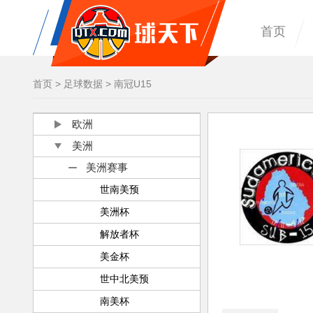
首页
首页
>
足球数据
>
南冠U15
欧洲
美洲
美洲赛事
世南美预
美洲杯
解放者杯
美金杯
世中北美预
南美杯