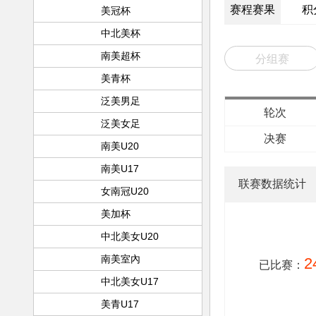
赛程赛果
积
美冠杯
中北美杯
南美超杯
分组赛
美青杯
泛美男足
轮次
泛美女足
决赛
南美U20
南美U17
联赛数据统计
女南冠U20
美加杯
中北美女U20
南美室內
2
已比赛：
中北美女U17
美青U17