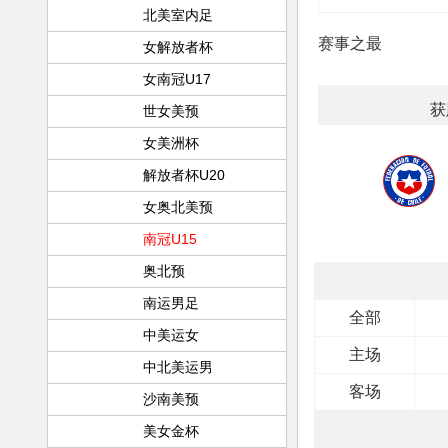
北美室内足
赛事之最
女解放者杯
女南冠U17
获
世女美预
女美洲杯
解放者杯U20
女奥北美预
南冠U15
奥北预
南运男足
全部
中美运女
主场
中北美运男
客场
沙南美预
美女金杯