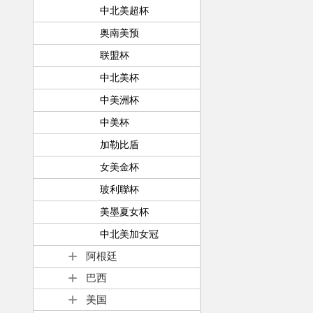
中北美超杯
奥南美预
联盟杯
中北美杯
中美洲杯
中美杯
加勒比盾
女美金杯
玻利聯杯
美墨夏女杯
中北美加女冠
阿根廷
巴西
美国